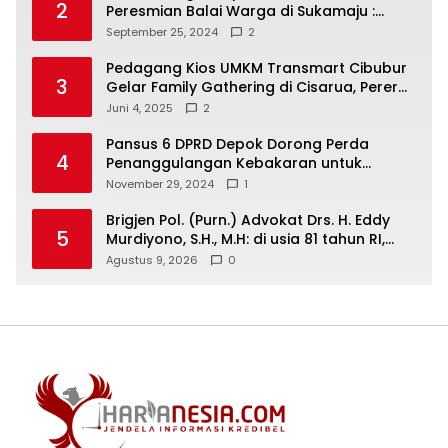
2
Peresmian Balai Warga di Sukamaju :
Wadah Baru untuk Kolaborasi dan
September 25, 2024
2
Aspirasi Masyarakat
Pedagang Kios UMKM Transmart Cibubur
3
Gelar Family Gathering di Cisarua, Pererat
Silaturahmi dan Kekompakan
Juni 4, 2025
2
Pansus 6 DPRD Depok Dorong Perda
4
Penanggulangan Kebakaran untuk
Keselamatan Warga
November 29, 2024
1
Brigjen Pol. (Purn.) Advokat Drs. H. Eddy
5
Murdiyono, S.H., M.H: di usia 81 tahun RI,
tegakkan supremasi hukum dan keadilan
Agustus 9, 2026
0
untuk seluruh rakyat Indonesia