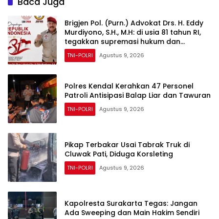
Baca Juga
Jaga Generasi Muda dari
Ancaman Zaman
Brigjen Pol. (Purn.) Advokat Drs. H. Eddy
Murdiyono, S.H., M.H: di usia 81 tahun RI,
tegakkan supremasi hukum dan
keadilan untuk seluruh rakyat Indonesia
TNI-POLRI
Agustus 9, 2026
Polres Kendal Kerahkan 47 Personel
Patroli Antisipasi Balap Liar dan Tawuran
TNI-POLRI
Agustus 9, 2026
Pikap Terbakar Usai Tabrak Truk di
Cluwak Pati, Diduga Korsleting
TNI-POLRI
Agustus 9, 2026
Kapolresta Surakarta Tegas: Jangan
Ada Sweeping dan Main Hakim Sendiri