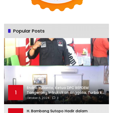
Popular Posts
Endro Yulianto, Ketua DPC REPDEM
1
Tangerang Intruksikan Anggota, Turba ke
Masyarakat Dan Jalani Apa Yang di
Oktober 6, 2024
3
Putuskan RAKERCABSUS
H. Bambang Sutopo Hadir dalam