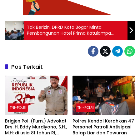
Tak Berizin, DPRD Kota Bogor Minta
Pembangunan Hotel Prima Katulampa
Dihentikan
Pos Terkait
TNI-POLRI
TNI-POLRI
Brigjen Pol. (Purn.) Advokat
Polres Kendal Kerahkan 47
Drs. H. Eddy Murdiyono, S.H.,
Personel Patroli Antisipasi
M.H: di usia 81 tahun RI,
Balap Liar dan Tawuran
tegakkan supremasi