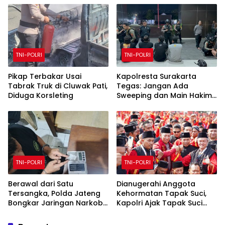
hukum dan keadilan untuk
seluruh rakyat Indonesia
TNI-POLRI
TNI-POLRI
Pikap Terbakar Usai
Kapolresta Surakarta
Tabrak Truk di Cluwak Pati,
Tegas: Jangan Ada
Diduga Korsleting
Sweeping dan Main Hakim
Sendiri
TNI-POLRI
TNI-POLRI
Berawal dari Satu
Dianugerahi Anggota
Tersangka, Polda Jateng
Kehormatan Tapak Suci,
Bongkar Jaringan Narkoba
Kapolri Ajak Tapak Suci
di Temanggung dan Sita
Putera Muhammadiyah
18,59 Gram Sabu
Bersinergi dengan Polri