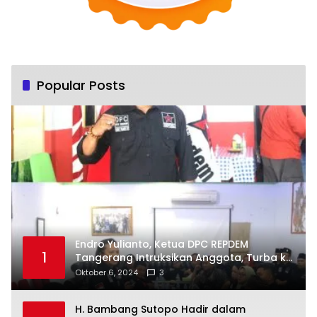
Popular Posts
Endro Yulianto, Ketua DPC REPDEM
1
Tangerang Intruksikan Anggota, Turba ke
Masyarakat Dan Jalani Apa Yang di
Oktober 6, 2024
3
Putuskan RAKERCABSUS
H. Bambang Sutopo Hadir dalam