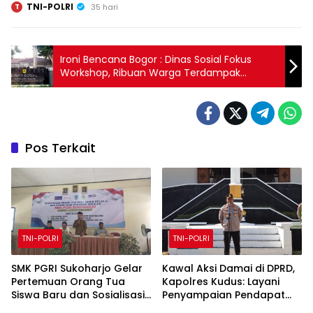
TNI-POLRI
T
35 hari
Ironi Bencana Bogor : Dinas Sosial Fokus
Workshop, Ribuan Warga Terdampak
Terabaikan
Pos Terkait
TNI-POLRI
TNI-POLRI
SMK PGRI Sukoharjo Gelar
Kawal Aksi Damai di DPRD,
Pertemuan Orang Tua
Kapolres Kudus: Layani
Siswa Baru dan Sosialisasi
Penyampaian Pendapat
Program Sekolah Tahun
dengan Santun dan