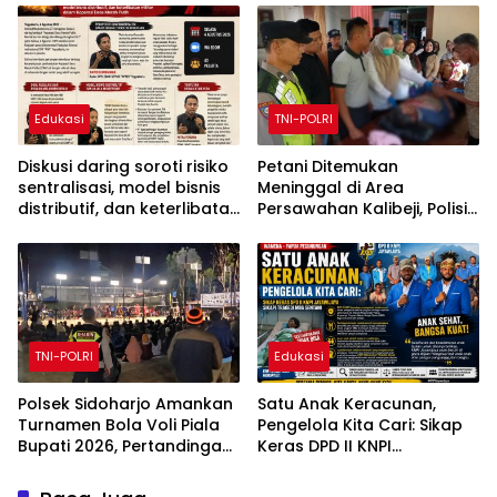
Ajaran 2026/2027
Humanis
Edukasi
TNI-POLRI
Diskusi daring soroti risiko
Petani Ditemukan
sentralisasi, model bisnis
Meninggal di Area
distributif, dan keterlibatan
Persawahan Kalibeji, Polisi
militer dalam Koperasi
Pastikan Tidak Ada Tanda
Desa Merah Putih
Kekerasan
TNI-POLRI
Edukasi
Polsek Sidoharjo Amankan
Satu Anak Keracunan,
Turnamen Bola Voli Piala
Pengelola Kita Cari: Sikap
Bupati 2026, Pertandingan
Keras DPD II KNPI
Berjalan Aman dan
Jayawijaya Sikapi Tragedi
Kondusif
MBG Sentani