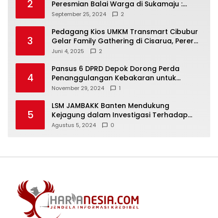
2
Peresmian Balai Warga di Sukamaju :
Wadah Baru untuk Kolaborasi dan
September 25, 2024
2
Aspirasi Masyarakat
Pedagang Kios UMKM Transmart Cibubur
3
Gelar Family Gathering di Cisarua, Pererat
Silaturahmi dan Kekompakan
Juni 4, 2025
2
Pansus 6 DPRD Depok Dorong Perda
4
Penanggulangan Kebakaran untuk
Keselamatan Warga
November 29, 2024
1
LSM JAMBAKK Banten Mendukung
5
Kejagung dalam Investigasi Terhadap
Walikota Bandar Lampung
Agustus 5, 2024
0