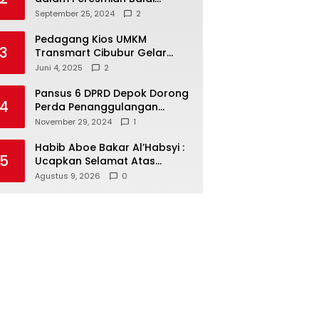
Warga di Sukamaju : Wadah
September 25, 2024
2
Baru untuk Kolaborasi dan
Aspirasi Masyarakat
Pedagang Kios UMKM
3
Transmart Cibubur Gelar
Family Gathering di Cisarua,
Juni 4, 2025
2
Pererat Silaturahmi dan
Kekompakan
Pansus 6 DPRD Depok Dorong
4
Perda Penanggulangan
Kebakaran untuk
November 29, 2024
1
Keselamatan Warga
Habib Aboe Bakar Al’Habsyi :
5
Ucapkan Selamat Atas
Tercapainya Gelar Doktor
Agustus 9, 2026
0
IPDA Dr. Rifky Al’Idrus