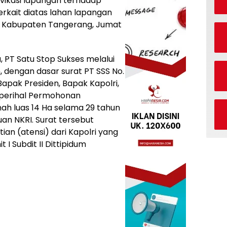
vikasi lapangan terhadap
rkait diatas lahan lapangan
, Kabupaten Tangerang, Jumat
, PT Satu Stop Sukses melalui
 dengan dasar surat PT SSS No.
apak Presiden, Bapak Kapolri,
 perihal Permohonan
nah luas 14 Ha selama 29 tahun
an NKRI. Surat tersebut
an (atensi) dari Kapolri yang
 I Subdit II Dittipidum