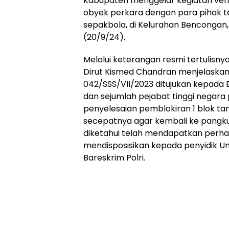
Kabupaten menggelar kegiatan veri
obyek perkara dengan para pihak te
sepakbola, di Kelurahan Bencongan
(20/9/24).
Melalui keterangan resmi tertulisnya
Dirut Kismed Chandran menjelaskan,
042/SSS/VII/2023 ditujukan kepada B
dan sejumlah pejabat tinggi negara
penyelesaian pemblokiran 1 blok ta
secepatnya agar kembali ke pangku
diketahui telah mendapatkan perhati
mendisposisikan kepada penyidik Unit
Bareskrim Polri.