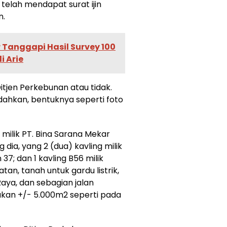
elah mendapat surat ijin
n.
 Tanggapi Hasil Survey 100
i Arie
 Ditjen Perkebunan atau tidak.
ahkan, bentuknya seperti foto
 milik PT. Bina Sarana Mekar
dia, yang 2 (dua) kavling milik
37; dan 1 kavling B56 milik
an, tanah untuk gardu listrik,
aya, dan sebagian jalan
akan +/- 5.000m2 seperti pada