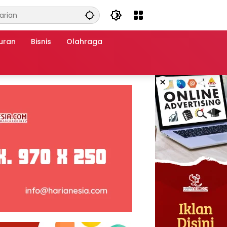
uran
Bisnis
Olahraga
×