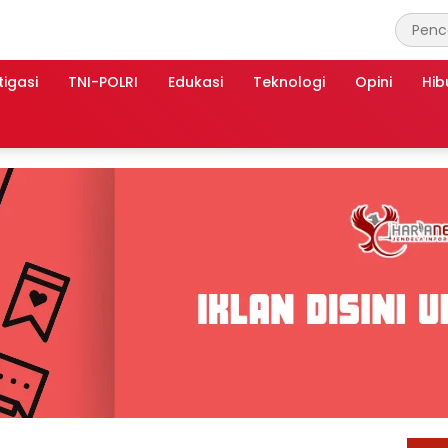
tigasi
TNI-POLRI
Edukasi
Teknologi
Opini
Hib