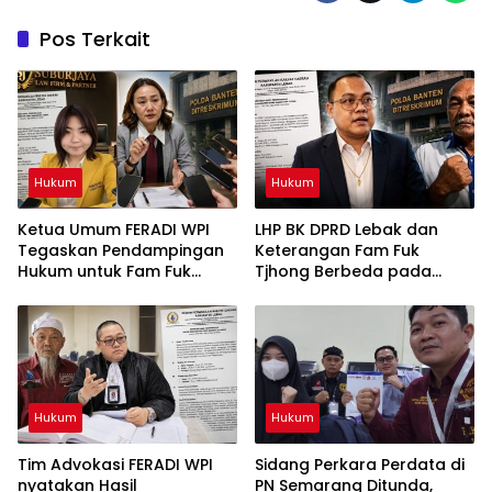
Pos Terkait
Hukum
Hukum
Ketua Umum FERADI WPI
LHP BK DPRD Lebak dan
Tegaskan Pendampingan
Keterangan Fam Fuk
Hukum untuk Fam Fuk
Tjhong Berbeda pada
Tjhong Alias Uun Tetap
Sejumlah Poin, Proses
Berjalan, Hormati Proses
Pembuktian Masih
Penyidikan dan Hasil
Berlangsung di Polda
Pemeriksaan BK
Banten ujar Revan FERADI
WPI
Hukum
Hukum
Tim Advokasi FERADI WPI
Sidang Perkara Perdata di
nyatakan Hasil
PN Semarang Ditunda,