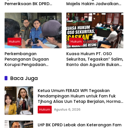
Pemeriksaan BK DPRD
Majelis Hakim Jadwalkan
Lebak Tidak Menghentikan
Pemanggilan Kembali
Penyidikan Perkara Fam
Tergugat
Fuk Tjhong alias Eyang Uun
Hukum
Hukum
Perkembangan
Kuasa Hukum PT. OSO
Penanganan Dugaan
Sekuritas, Tegaskan” Salim,
Korupsi Pengadaan
Ranto dan Agustin Bukan
Antena Siaran Luar Negeri
Marketing Resmi
LPP RRI, Kejari Depok
Baca Juga
Tetapkan Satu Tersangka
Baru
Ketua Umum FERADI WPI Tegaskan
Pendampingan Hukum untuk Fam Fuk
Tjhong Alias Uun Tetap Berjalan, Hormati
Proses Penyidikan dan Hasil Pemeriksaan
Hukum
Agustus 6, 2026
BK
LHP BK DPRD Lebak dan Keterangan Fam