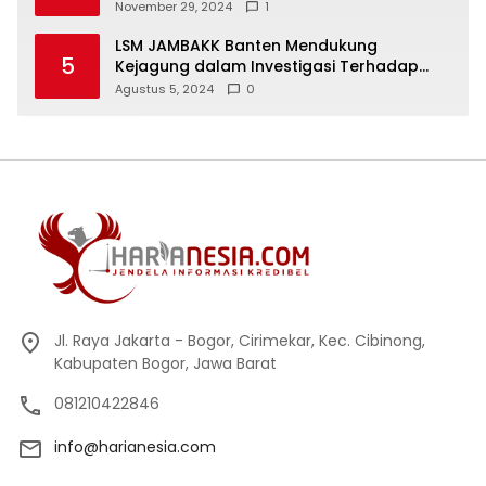
Keselamatan Warga
November 29, 2024
1
LSM JAMBAKK Banten Mendukung
5
Kejagung dalam Investigasi Terhadap
Walikota Bandar Lampung
Agustus 5, 2024
0
Jl. Raya Jakarta - Bogor, Cirimekar, Kec. Cibinong,
Kabupaten Bogor, Jawa Barat
081210422846
info@harianesia.com