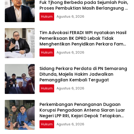
Fuk Tjhong Berbeda pada Sejumlah Poin,
Proses Pembuktian Masih Berlangsung di
Polda Banten ujar Revan FERADI WPI
Hukum
Agustus 6, 2026
Tim Advokasi FERADI WPI nyatakan Hasil
Pemeriksaan BK DPRD Lebak Tidak
Menghentikan Penyidikan Perkara Fam
Fuk Tjhong alias Eyang Uun
Hukum
Agustus 6, 2026
Sidang Perkara Perdata di PN Semarang
Ditunda, Majelis Hakim Jadwalkan
Pemanggilan Kembali Tergugat
Hukum
Agustus 6, 2026
Perkembangan Penanganan Dugaan
Korupsi Pengadaan Antena Siaran Luar
Negeri LPP RRI, Kejari Depok Tetapkan
Satu Tersangka Baru
Hukum
Agustus 6, 2026