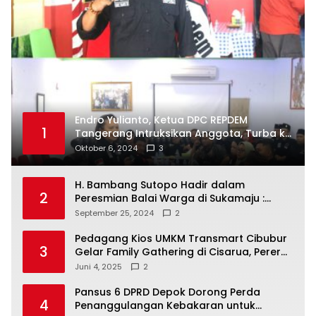
Endro Yulianto, Ketua DPC REPDEM
1
Tangerang Intruksikan Anggota, Turba ke
Masyarakat Dan Jalani Apa Yang di
Oktober 6, 2024
3
Putuskan RAKERCABSUS
H. Bambang Sutopo Hadir dalam
2
Peresmian Balai Warga di Sukamaju :
Wadah Baru untuk Kolaborasi dan
September 25, 2024
2
Aspirasi Masyarakat
Pedagang Kios UMKM Transmart Cibubur
3
Gelar Family Gathering di Cisarua, Pererat
Silaturahmi dan Kekompakan
Juni 4, 2025
2
Pansus 6 DPRD Depok Dorong Perda
4
Penanggulangan Kebakaran untuk