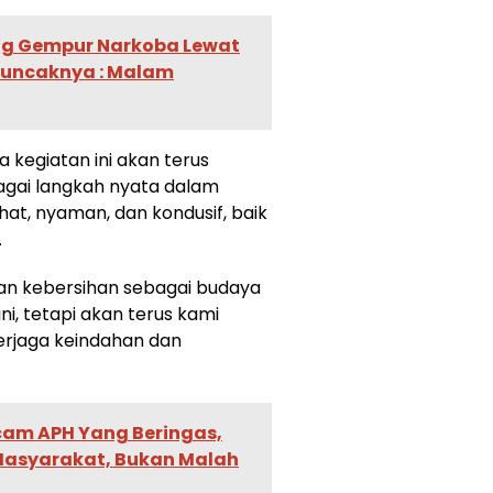
eng Gempur Narkoba Lewat
 Puncaknya : Malam
 kegiatan ini akan terus
agai langkah nyata dalam
at, nyaman, dan kondusif, baik
.
an kebersihan sebagai budaya
ni, tetapi akan terus kami
erjaga keindahan dan
cam APH Yang Beringas,
Masyarakat, Bukan Malah