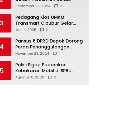
Warga di Sukamaju : Wadah
September 25, 2024
2
Baru untuk Kolaborasi dan
Aspirasi Masyarakat
Pedagang Kios UMKM
3
Transmart Cibubur Gelar
Family Gathering di Cisarua,
Juni 4, 2025
2
Pererat Silaturahmi dan
Kekompakan
Pansus 6 DPRD Depok Dorong
4
Perda Penanggulangan
Kebakaran untuk
November 29, 2024
1
Keselamatan Warga
Polisi Sigap Padamkan
5
Kebakaran Mobil di SPBU
Bulukerto, Berhasil Cegah Api
Agustus 6, 2026
0
Meluas