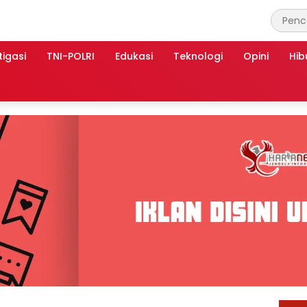
tigasi
TNI-POLRI
Edukasi
Teknologi
Opini
Hib