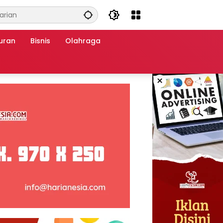
uran
Bisnis
Olahraga
×