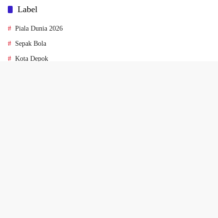
Label
Piala Dunia 2026
Sepak Bola
Kota Depok
Argentina
Pertandingan
Tentang
Redaksi
Kode Etik Jurnalistik
Pedoman Media Siber
SOP Perlindungan Wartawan
Kebijakan Privasi
Disclaimer
Kontak
Indeks Berita
Copyright © 2024 Harianesia.com. All Rights Reserved. Powered By