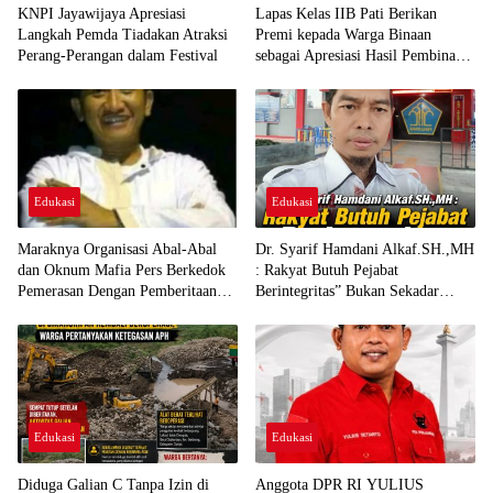
KNPI Jayawijaya Apresiasi
Lapas Kelas IIB Pati Berikan
Langkah Pemda Tiadakan Atraksi
Premi kepada Warga Binaan
Perang-Perangan dalam Festival
sebagai Apresiasi Hasil Pembinaan
Kemandirian Periode Juli 2026
Edukasi
Edukasi
Maraknya Organisasi Abal-Abal
Dr. Syarif Hamdani Alkaf.SH.,MH
dan Oknum Mafia Pers Berkedok
: Rakyat Butuh Pejabat
Pemerasan Dengan Pemberitaan
Berintegritas” Bukan Sekadar
Hoax, Ketua LSM Forum Rakyat
Pandai Beretorika!
Bersatu Minta Aparat Bertindak
Edukasi
Edukasi
Diduga Galian C Tanpa Izin di
Anggota DPR RI YULIUS