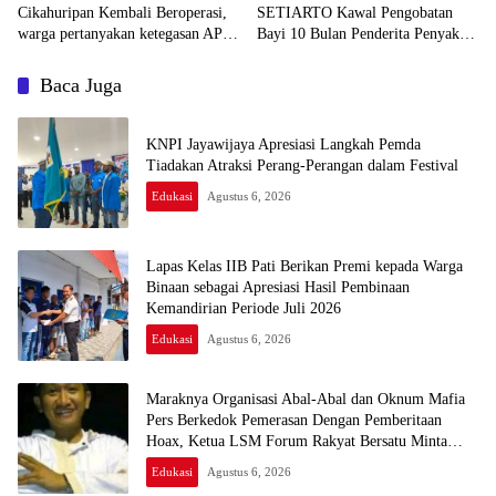
Cikahuripan Kembali Beroperasi,
SETIARTO Kawal Pengobatan
warga pertanyakan ketegasan APH
Bayi 10 Bulan Penderita Penyakit
( aparatur penegak hukum )
Jantung Bawaan di RS Harapan
Kita
Baca Juga
KNPI Jayawijaya Apresiasi Langkah Pemda
Tiadakan Atraksi Perang-Perangan dalam Festival
Edukasi
Agustus 6, 2026
Lapas Kelas IIB Pati Berikan Premi kepada Warga
Binaan sebagai Apresiasi Hasil Pembinaan
Kemandirian Periode Juli 2026
Edukasi
Agustus 6, 2026
Maraknya Organisasi Abal-Abal dan Oknum Mafia
Pers Berkedok Pemerasan Dengan Pemberitaan
Hoax, Ketua LSM Forum Rakyat Bersatu Minta
Aparat Bertindak
Edukasi
Agustus 6, 2026