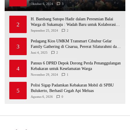
Apa Yang di Putuskan RAKERCABSUS
Oktober 6, 2024
3
H. Bambang Sutopo Hadir dalam Peresmian Balai
2
Warga di Sukamaju : Wadah Baru untuk Kolaborasi
dan Aspirasi Masyarakat
September 25, 2024
2
Pedagang Kios UMKM Transmart Cibubur Gelar
3
Family Gathering di Cisarua, Pererat Silaturahmi dan
Kekompakan
Juni 4, 2025
2
Pansus 6 DPRD Depok Dorong Perda Penanggulangan
4
Kebakaran untuk Keselamatan Warga
November 29, 2024
1
Polisi Sigap Padamkan Kebakaran Mobil di SPBU
5
Bulukerto, Berhasil Cegah Api Meluas
Agustus 6, 2026
0