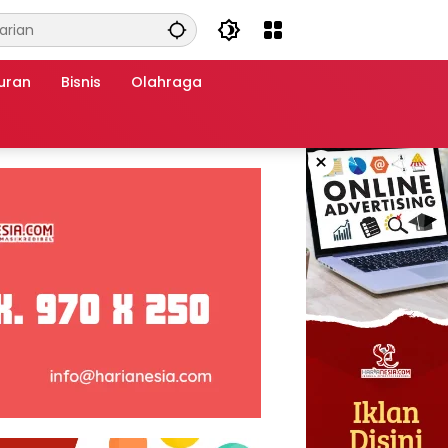
uran
Bisnis
Olahraga
×