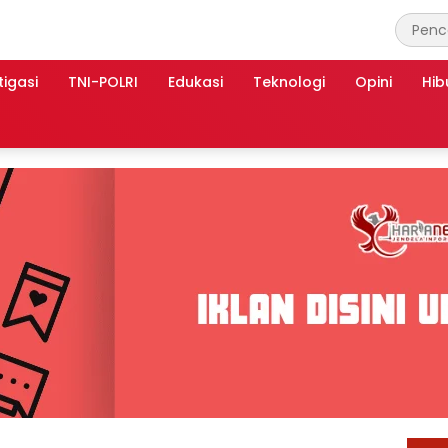
tigasi
TNI-POLRI
Edukasi
Teknologi
Opini
Hib