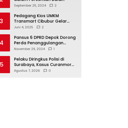
Warga di Sukamaju : Wadah
September 25, 2024
2
Baru untuk Kolaborasi dan
Aspirasi Masyarakat
Pedagang Kios UMKM
3
Transmart Cibubur Gelar
Family Gathering di Cisarua,
Juni 4, 2025
2
Pererat Silaturahmi dan
Kekompakan
Pansus 6 DPRD Depok Dorong
4
Perda Penanggulangan
Kebakaran untuk
November 29, 2024
1
Keselamatan Warga
Pelaku Diringkus Polisi di
5
Surabaya, Kasus Curanmor
Juwana
Agustus 7, 2026
0