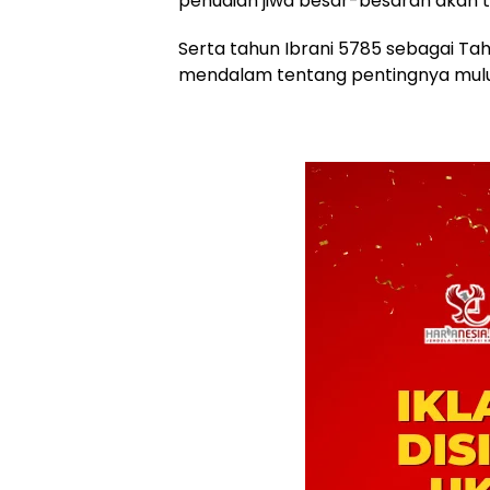
penuaian jiwa besar-besaran akan te
Serta tahun Ibrani 5785 sebagai 
mendalam tentang pentingnya mulut