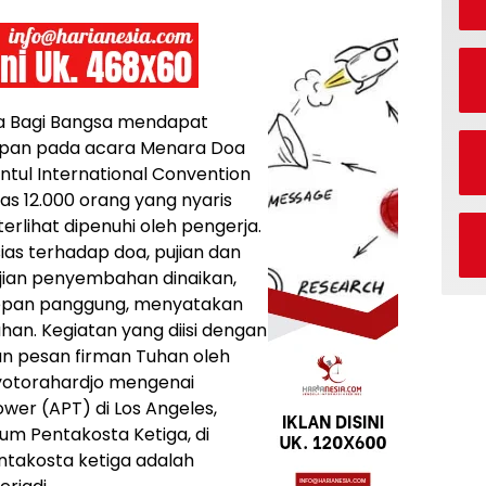
a Bagi Bangsa mendapat
depan pada acara Menara Doa
tul International Convention
as 12.000 orang yang nyaris
terlihat dipenuhi oleh pengerja.
as terhadap doa, pujian dan
ujian penyembahan dinaikan,
epan panggung, menyatakan
han. Kegiatan yang diisi dengan
n pesan firman Tuhan oleh
Nyotorahardjo mengenai
wer (APT) di Los Angeles,
um Pentakosta Ketiga, di
ntakosta ketiga adalah