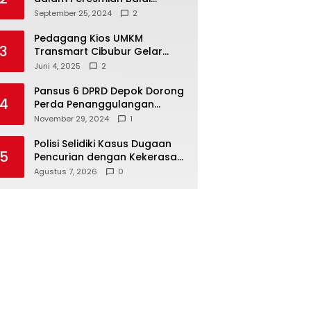
Warga di Sukamaju : Wadah
September 25, 2024
2
Baru untuk Kolaborasi dan
Aspirasi Masyarakat
Pedagang Kios UMKM
3
Transmart Cibubur Gelar
Family Gathering di Cisarua,
Juni 4, 2025
2
Pererat Silaturahmi dan
Kekompakan
Pansus 6 DPRD Depok Dorong
4
Perda Penanggulangan
Kebakaran untuk
November 29, 2024
1
Keselamatan Warga
Polisi Selidiki Kasus Dugaan
5
Pencurian dengan Kekerasan
di Counter HP Royal Phone
Agustus 7, 2026
0
Ambarawa.