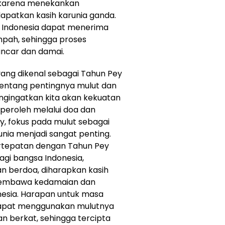
n karena menekankan
apatkan kasih karunia ganda.
 Indonesia dapat menerima
mpah, sehingga proses
ancar dan damai.
yang dikenal sebagai Tahun Pey
ntang pentingnya mulut dan
engingatkan kita akan kekuatan
peroleh melalui doa dan
y, fokus pada mulut sebagai
nia menjadi sangat penting.
ertepatan dengan Tahun Pey
gi bangsa Indonesia,
n berdoa, diharapkan kasih
 membawa kedamaian dan
nesia. Harapan untuk masa
 dapat menggunakan mulutnya
n berkat, sehingga tercipta