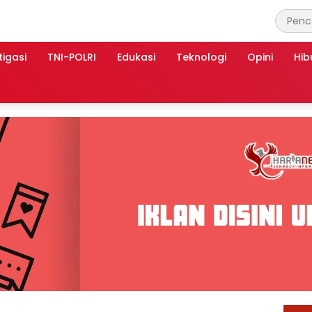
tigasi
TNI-POLRI
Edukasi
Teknologi
Opini
Hib