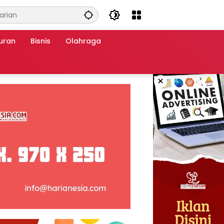
uran
Bisnis
Olahraga
×