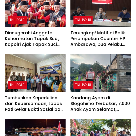
TNI-POLRI
TNI-POLRI
Dianugerahi Anggota
Terungkap! Motif di Balik
Kehormatan Tapak Suci,
Perampokan Counter HP
Kapolri Ajak Tapak Suci
Ambarawa, Dua Pelaku
Putera Muhammadiyah
Habisi Pemilik Toko dan
Bersinergi dengan Polri
Bawa puluhan HP
Jaga Generasi Muda dari
Ancaman Zaman
TNI-POLRI
TNI-POLRI
Tumbuhkan Kepedulian
Kandang Ayam di
dan Kebersamaan, Lapas
Slogohimo Terbakar, 7.000
Pati Gelar Bakti Sosial bagi
Anak Ayam Selamat,
Keluarga Warga Binaan
Kerugian Ditaksir Rp700
Juta