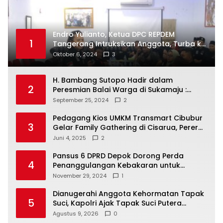
Endro Yulianto, Ketua DPC REPDEM
1
Tangerang Intruksikan Anggota, Turba ke
Masyarakat Dan Jalani Apa Yang di
Oktober 6, 2024
3
Putuskan RAKERCABSUS
H. Bambang Sutopo Hadir dalam
2
Peresmian Balai Warga di Sukamaju :
Wadah Baru untuk Kolaborasi dan
September 25, 2024
2
Aspirasi Masyarakat
Pedagang Kios UMKM Transmart Cibubur
3
Gelar Family Gathering di Cisarua, Pererat
Silaturahmi dan Kekompakan
Juni 4, 2025
2
Pansus 6 DPRD Depok Dorong Perda
4
Penanggulangan Kebakaran untuk
Keselamatan Warga
November 29, 2024
1
Dianugerahi Anggota Kehormatan Tapak
5
Suci, Kapolri Ajak Tapak Suci Putera
Muhammadiyah Bersinergi dengan Polri
Agustus 9, 2026
0
Jaga Generasi Muda dari Ancaman