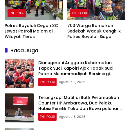
TNI-POLRI
TNI-POLRI
Polres Boyolali Cegah 3C
700 Warga Ramaikan
Lewat Patroli Malam di
Sedekah Waduk Cengklik,
Wilayah Teras
Polres Boyolali Siaga
Baca Juga
Dianugerahi Anggota Kehormatan
Tapak Suci, Kapolri Ajak Tapak Suci
Putera Muhammadiyah Bersinergi
dengan Polri Jaga Generasi Muda dari
TNI-POLRI
Agustus 9, 2026
Ancaman Zaman
Terungkap! Motif di Balik Perampokan
Counter HP Ambarawa, Dua Pelaku
Habisi Pemilik Toko dan Bawa puluhan
HP
TNI-POLRI
Agustus 8, 2026