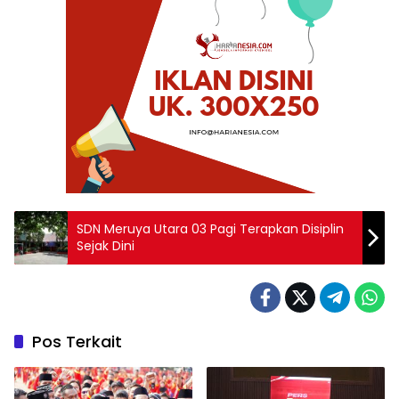
SDN Meruya Utara 03 Pagi Terapkan Disiplin
Sejak Dini
Pos Terkait