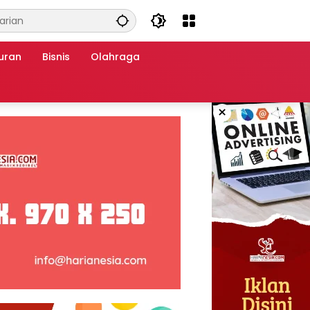
uran
Bisnis
Olahraga
×