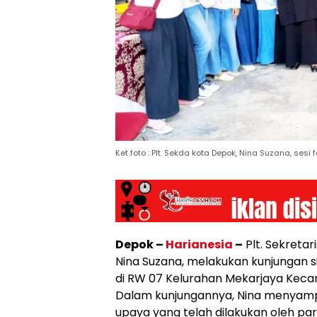
Ket foto : Plt. Sekda kota Depok, Nina Suzana, ses
Depok –
Harianesia
–
Plt. Sekreta
Nina Suzana, melakukan kunjungan s
di RW 07 Kelurahan Mekarjaya Kec
Dalam kunjungannya, Nina menyamp
upaya yang telah dilakukan oleh pa