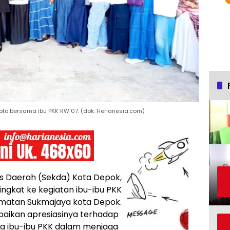
i foto bersama ibu PKK RW 07. (dok. Herianesia.com)
ris Daerah (Sekda) Kota Depok,
ingkat ke kegiatan ibu-ibu PKK
amatan Sukmajaya kota Depok.
aikan apresiasinya terhadap
ra ibu-ibu PKK dalam menjaga