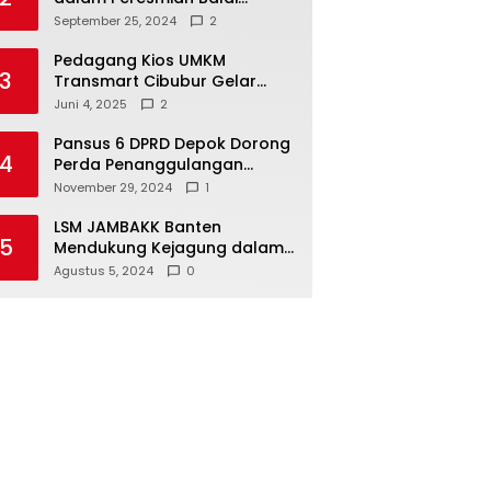
Warga di Sukamaju : Wadah
September 25, 2024
2
Baru untuk Kolaborasi dan
Aspirasi Masyarakat
Pedagang Kios UMKM
3
Transmart Cibubur Gelar
Family Gathering di Cisarua,
Juni 4, 2025
2
Pererat Silaturahmi dan
Kekompakan
Pansus 6 DPRD Depok Dorong
4
Perda Penanggulangan
Kebakaran untuk
November 29, 2024
1
Keselamatan Warga
LSM JAMBAKK Banten
5
Mendukung Kejagung dalam
Investigasi Terhadap
Agustus 5, 2024
0
Walikota Bandar Lampung