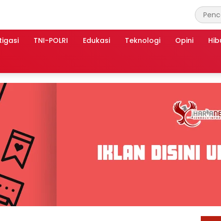
tigasi
TNI-POLRI
Edukasi
Teknologi
Opini
Hib