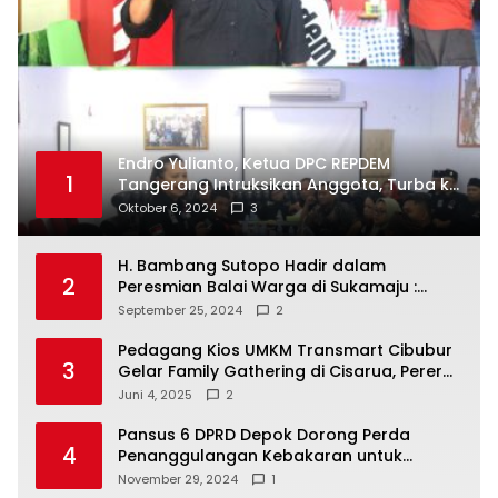
Endro Yulianto, Ketua DPC REPDEM
1
Tangerang Intruksikan Anggota, Turba ke
Masyarakat Dan Jalani Apa Yang di
Oktober 6, 2024
3
Putuskan RAKERCABSUS
H. Bambang Sutopo Hadir dalam
2
Peresmian Balai Warga di Sukamaju :
Wadah Baru untuk Kolaborasi dan
September 25, 2024
2
Aspirasi Masyarakat
Pedagang Kios UMKM Transmart Cibubur
3
Gelar Family Gathering di Cisarua, Pererat
Silaturahmi dan Kekompakan
Juni 4, 2025
2
Pansus 6 DPRD Depok Dorong Perda
4
Penanggulangan Kebakaran untuk
Keselamatan Warga
November 29, 2024
1