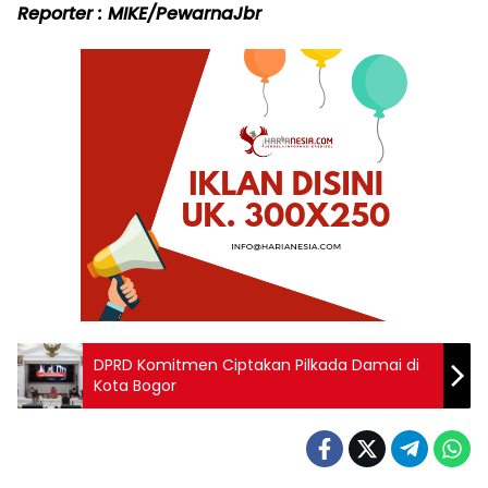
Reporter : MIKE/PewarnaJbr
DPRD Komitmen Ciptakan Pilkada Damai di
Kota Bogor