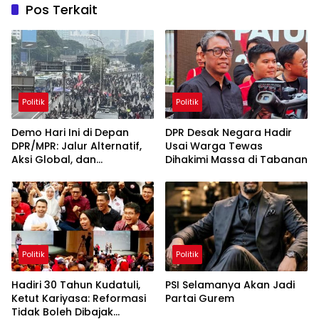
Pos Terkait
Politik
Politik
Demo Hari Ini di Depan
DPR Desak Negara Hadir
DPR/MPR: Jalur Alternatif,
Usai Warga Tewas
Aksi Global, dan
Dihakimi Massa di Tabanan
Pergerakan Pasar Saham 5
Agustus 2026
Politik
Politik
Hadiri 30 Tahun Kudatuli,
PSI Selamanya Akan Jadi
Ketut Kariyasa: Reformasi
Partai Gurem
Tidak Boleh Dibajak