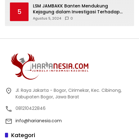
LSM JAMBAKK Banten Mendukung
5
Kejagung dalam Investigasi Terhadap
Walikota Bandar Lampung
Agustus 5, 2024
0
Jl. Raya Jakarta - Bogor, Cirimekar, Kec. Cibinong,
Kabupaten Bogor, Jawa Barat
081210422846
info@harianesia.com
Kategori