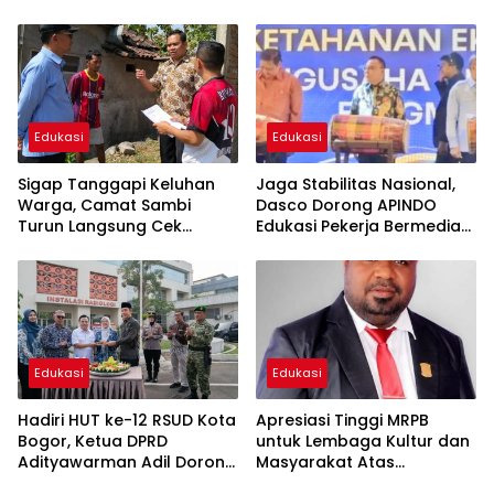
Penyimpangan, Tidak
Lanjut Pantau di Tingkat
Sesuai Spek dan Pekerja
Nasional
Abaikan K3
Edukasi
Edukasi
Sigap Tanggapi Keluhan
Jaga Stabilitas Nasional,
Warga, Camat Sambi
Dasco Dorong APINDO
Turun Langsung Cek
Edukasi Pekerja Bermedia
Kerusakan saluran Irigasi
Sosial
Edukasi
Edukasi
Hadiri HUT ke-12 RSUD Kota
Apresiasi Tinggi MRPB
Bogor, Ketua DPRD
untuk Lembaga Kultur dan
Adityawarman Adil Dorong
Masyarakat Atas
Peningkatan Kualitas
Perjuangan MHA