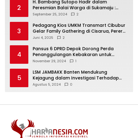
H. Bambang Sutopo Hadir dalam
2
Peresmian Balai Warga di Sukamaju :
Wadah Baru untuk Kolaborasi dan
September 25, 2024
2
Aspirasi Masyarakat
Pedagang Kios UMKM Transmart Cibubur
3
Gelar Family Gathering di Cisarua, Pererat
Silaturahmi dan Kekompakan
Juni 4, 2025
2
Pansus 6 DPRD Depok Dorong Perda
4
Penanggulangan Kebakaran untuk
Keselamatan Warga
November 29, 2024
1
LSM JAMBAKK Banten Mendukung
5
Kejagung dalam Investigasi Terhadap
Walikota Bandar Lampung
Agustus 5, 2024
0