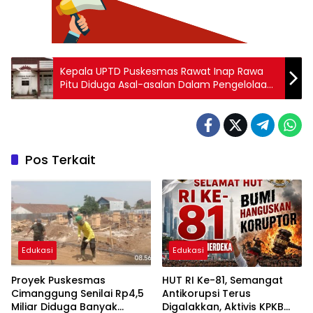
Kepala UPTD Puskesmas Rawat Inap Rawa
Pitu Diduga Asal-asalan Dalam Pengelolaan
Limbah Medis
Pos Terkait
Edukasi
Edukasi
Proyek Puskesmas
HUT RI Ke-81, Semangat
Cimanggung Senilai Rp4,5
Antikorupsi Terus
Miliar Diduga Banyak
Digalakkan, Aktivis KPKB