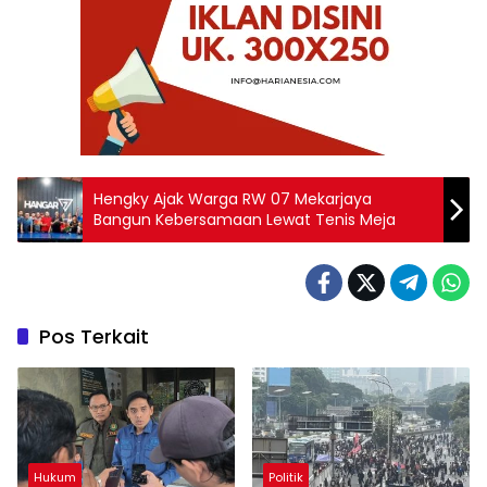
Hengky Ajak Warga RW 07 Mekarjaya
Bangun Kebersamaan Lewat Tenis Meja
Pos Terkait
Hukum
Politik