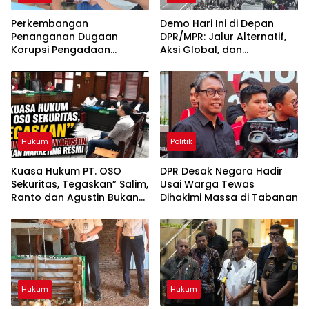
Perkembangan
Demo Hari Ini di Depan
Penanganan Dugaan
DPR/MPR: Jalur Alternatif,
Korupsi Pengadaan
Aksi Global, dan
Antena Siaran Luar Negeri
Pergerakan Pasar Saham 5
LPP RRI, Kejari Depok
Agustus 2026
Tetapkan Satu Tersangka
Baru
Hukum
Politik
Kuasa Hukum PT. OSO
DPR Desak Negara Hadir
Sekuritas, Tegaskan” Salim,
Usai Warga Tewas
Ranto dan Agustin Bukan
Dihakimi Massa di Tabanan
Marketing Resmi
Hukum
Hukum