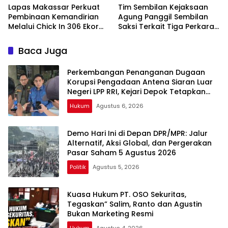
Lapas Makassar Perkuat
Tim Sembilan Kejaksaan
Pembinaan Kemandirian
Agung Panggil Sembilan
Melalui Chick In 306 Ekor
Saksi Terkait Tiga Perkara
Bibit Ayam DOC
TPPU Tersangka FA
Baca Juga
Perkembangan Penanganan Dugaan
Korupsi Pengadaan Antena Siaran Luar
Negeri LPP RRI, Kejari Depok Tetapkan
Satu Tersangka Baru
Hukum
Agustus 6, 2026
Demo Hari Ini di Depan DPR/MPR: Jalur
Alternatif, Aksi Global, dan Pergerakan
Pasar Saham 5 Agustus 2026
Politik
Agustus 5, 2026
Kuasa Hukum PT. OSO Sekuritas,
Tegaskan” Salim, Ranto dan Agustin
Bukan Marketing Resmi