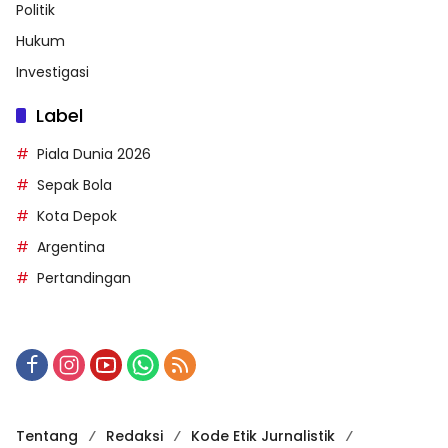
Jl. Raya Jakarta - Bogor, Cirimekar, Kec. Cibinong,
Kabupaten Bogor, Jawa Barat
081210422846
info@harianesia.com
Kategori
TNI-POLRI
Edukasi
Politik
Hukum
Investigasi