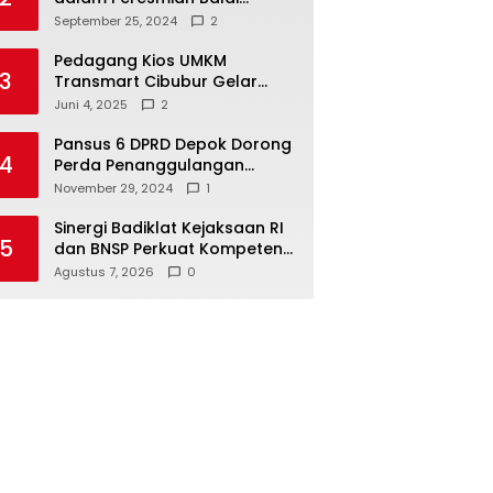
Warga di Sukamaju : Wadah
September 25, 2024
2
Baru untuk Kolaborasi dan
Aspirasi Masyarakat
Pedagang Kios UMKM
3
Transmart Cibubur Gelar
Family Gathering di Cisarua,
Juni 4, 2025
2
Pererat Silaturahmi dan
Kekompakan
Pansus 6 DPRD Depok Dorong
4
Perda Penanggulangan
Kebakaran untuk
November 29, 2024
1
Keselamatan Warga
Sinergi Badiklat Kejaksaan RI
5
dan BNSP Perkuat Kompetensi
Jaksa Melalui Sertifikasi
Agustus 7, 2026
0
Profesional