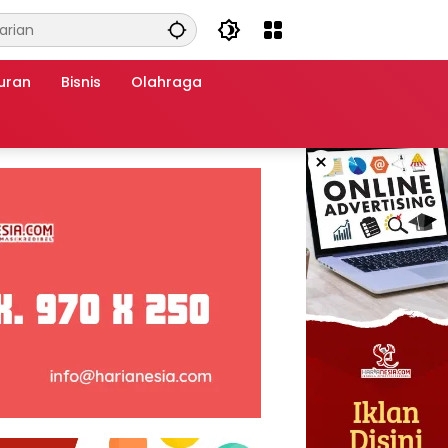
uran
Bisnis
Olahraga
×