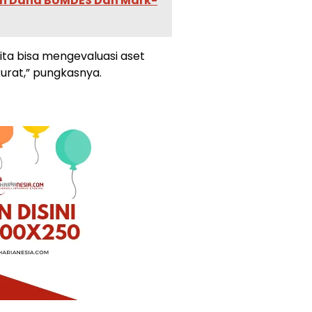
an Dana BUMDES Dan Mark-
ta bisa mengevaluasi aset
urat,” pungkasnya.