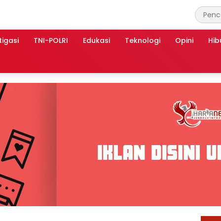
tigasi
TNI-POLRI
Edukasi
Teknologi
Opini
Hib