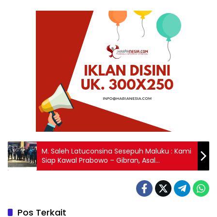
M. Saleh Latuconsina Sesepuh Maluku : Kami
Siap Kawal Prabowo – Gibran, Asal
Mendengar Aspirasi Kami
Pos Terkait