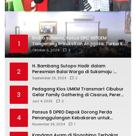
Endro Yulianto, Ketua DPC REPDEM
1
Tangerang Intruksikan Anggota, Turba ke
Masyarakat Dan Jalani Apa Yang di
Oktober 6, 2024
3
Putuskan RAKERCABSUS
H. Bambang Sutopo Hadir dalam
2
Peresmian Balai Warga di Sukamaju :
Wadah Baru untuk Kolaborasi dan
September 25, 2024
2
Aspirasi Masyarakat
Pedagang Kios UMKM Transmart Cibubur
3
Gelar Family Gathering di Cisarua, Pererat
Silaturahmi dan Kekompakan
Juni 4, 2025
2
Pansus 6 DPRD Depok Dorong Perda
4
Penanggulangan Kebakaran untuk
Keselamatan Warga
November 29, 2024
1
Kandang Ayam di Slogohimo Terbakar,