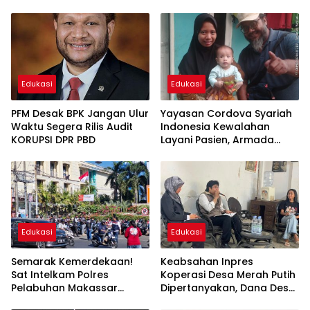
Edukasi
Edukasi
PFM Desak BPK Jangan Ulur
Yayasan Cordova Syariah
Waktu Segera Rilis Audit
Indonesia Kewalahan
KORUPSI DPR PBD
Layani Pasien, Armada
Ambulans Terbatas
Edukasi
Edukasi
Semarak Kemerdekaan!
Keabsahan Inpres
Sat Intelkam Polres
Koperasi Desa Merah Putih
Pelabuhan Makassar
Dipertanyakan, Dana Desa
Bersama Bajaj Maxim
Disebut Berisiko