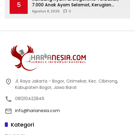
5
7.000 Anak Ayam Selamat, Kerugian
Ditaksir Rp700 Juta
Agustus 8, 2026
0
Jl. Raya Jakarta - Bogor, Cirimekar, Kec. Cibinong,
Kabupaten Bogor, Jawa Barat
081210422846
info@harianesia.com
Kategori