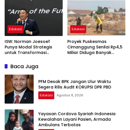
Bagikan 250 Bendera
“Digadaikan”
Merah Putih
Edukasi
Edukasi
ISW: Norman Joesoef
Proyek Puskesmas
Punya Modal Strategis
Cimanggung Senilai Rp4,5
untuk Transformasi
Miliar Diduga Banyak
Industri Pertahanan
Penyimpangan, Tidak
Nasional
Sesuai Spek dan Pekerja
Baca Juga
Abaikan K3
PFM Desak BPK Jangan Ulur Waktu
Segera Rilis Audit KORUPSI DPR PBD
Edukasi
Agustus 8, 2026
Yayasan Cordova Syariah Indonesia
Kewalahan Layani Pasien, Armada
Ambulans Terbatas