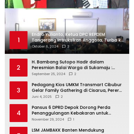
Endro Yulianto, Ketua DPC REPDEM
1
Tangerang Intruksikan Anggota, Turba ke
Masyarakat Dan Jalani Apa Yang di
Oktober 6, 2024
3
Putuskan RAKERCABSUS
H. Bambang Sutopo Hadir dalam
2
Peresmian Balai Warga di Sukamaju :
Wadah Baru untuk Kolaborasi dan
September 25, 2024
2
Aspirasi Masyarakat
Pedagang Kios UMKM Transmart Cibubur
3
Gelar Family Gathering di Cisarua, Pererat
Silaturahmi dan Kekompakan
Juni 4, 2025
2
Pansus 6 DPRD Depok Dorong Perda
4
Penanggulangan Kebakaran untuk
Keselamatan Warga
November 29, 2024
1
LSM JAMBAKK Banten Mendukung