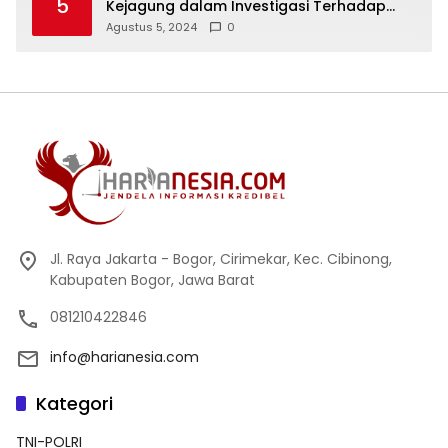
5
Kejagung dalam Investigasi Terhadap
Walikota Bandar Lampung
Agustus 5, 2024
0
Jl. Raya Jakarta - Bogor, Cirimekar, Kec. Cibinong,
Kabupaten Bogor, Jawa Barat
081210422846
info@harianesia.com
Kategori
TNI-POLRI