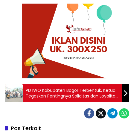
PD IWO Kabupaten Bogor Terbentuk, Ketua
Tegaskan Pentingnya Soliditas dan Loyalitas
Pengurus
Pos Terkait