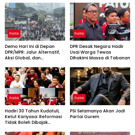
Politik
Politik
Demo Hari Ini di Depan
DPR Desak Negara Hadir
DPR/MPR: Jalur Alternatif,
Usai Warga Tewas
Aksi Global, dan
Dihakimi Massa di Tabanan
Pergerakan Pasar Saham 5
Agustus 2026
Politik
Politik
Hadiri 30 Tahun Kudatuli,
PSI Selamanya Akan Jadi
Ketut Kariyasa: Reformasi
Partai Gurem
Tidak Boleh Dibajak
Oligarki