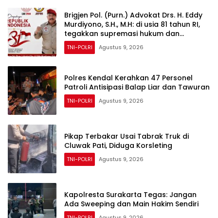
Ancaman Zaman
Brigjen Pol. (Purn.) Advokat Drs. H. Eddy
Murdiyono, S.H., M.H: di usia 81 tahun RI,
tegakkan supremasi hukum dan
keadilan untuk seluruh rakyat Indonesia
TNI-POLRI
Agustus 9, 2026
Polres Kendal Kerahkan 47 Personel
Patroli Antisipasi Balap Liar dan Tawuran
TNI-POLRI
Agustus 9, 2026
Pikap Terbakar Usai Tabrak Truk di
Cluwak Pati, Diduga Korsleting
TNI-POLRI
Agustus 9, 2026
Kapolresta Surakarta Tegas: Jangan
Ada Sweeping dan Main Hakim Sendiri
TNI-POLRI
Agustus 9, 2026