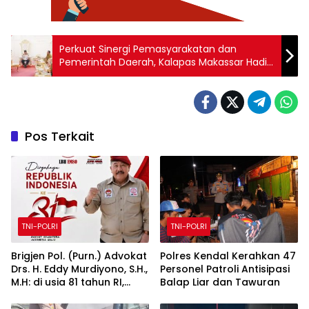
Perkuat Sinergi Pemasyarakatan dan
Pemerintah Daerah, Kalapas Makassar Hadiri
Penandatanganan MoU Implementasi KUHP
2023
Pos Terkait
TNI-POLRI
TNI-POLRI
Brigjen Pol. (Purn.) Advokat
Polres Kendal Kerahkan 47
Drs. H. Eddy Murdiyono, S.H.,
Personel Patroli Antisipasi
M.H: di usia 81 tahun RI,
Balap Liar dan Tawuran
tegakkan supremasi
hukum dan keadilan untuk