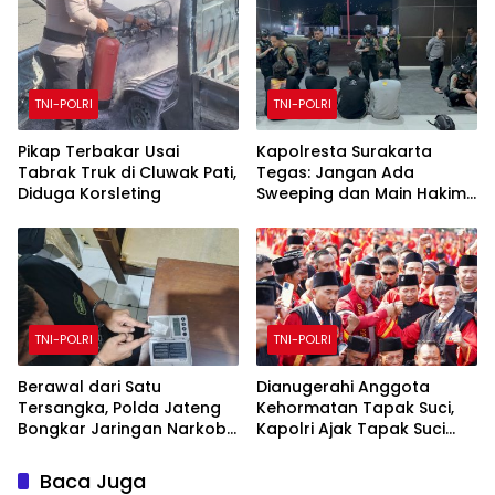
seluruh rakyat Indonesia
TNI-POLRI
TNI-POLRI
Pikap Terbakar Usai
Kapolresta Surakarta
Tabrak Truk di Cluwak Pati,
Tegas: Jangan Ada
Diduga Korsleting
Sweeping dan Main Hakim
Sendiri
TNI-POLRI
TNI-POLRI
Berawal dari Satu
Dianugerahi Anggota
Tersangka, Polda Jateng
Kehormatan Tapak Suci,
Bongkar Jaringan Narkoba
Kapolri Ajak Tapak Suci
di Temanggung dan Sita
Putera Muhammadiyah
18,59 Gram Sabu
Bersinergi dengan Polri
Baca Juga
Jaga Generasi Muda dari