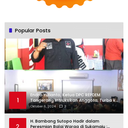
Popular Posts
Endro Yulianto, Ketua DPC REPDEM
1
Tangerang Intruksikan Anggota, Turba ke
Masyarakat Dan Jalani Apa Yang di
Oktober 6, 2024
3
Putuskan RAKERCABSUS
H. Bambang Sutopo Hadir dalam
2
Peresmian Balai Warga di Sukamaju :