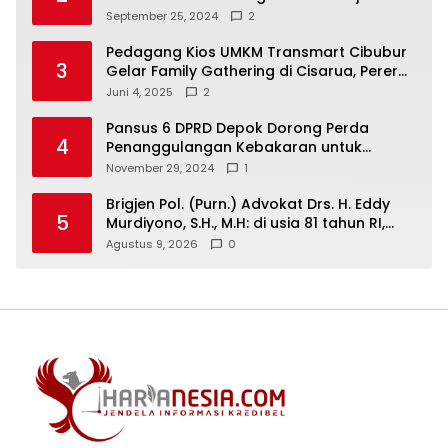
Wadah Baru untuk Kolaborasi dan
September 25, 2024
2
Aspirasi Masyarakat
Pedagang Kios UMKM Transmart Cibubur
3
Gelar Family Gathering di Cisarua, Pererat
Silaturahmi dan Kekompakan
Juni 4, 2025
2
Pansus 6 DPRD Depok Dorong Perda
4
Penanggulangan Kebakaran untuk
Keselamatan Warga
November 29, 2024
1
Brigjen Pol. (Purn.) Advokat Drs. H. Eddy
5
Murdiyono, S.H., M.H: di usia 81 tahun RI,
tegakkan supremasi hukum dan keadilan
Agustus 9, 2026
0
untuk seluruh rakyat Indonesia