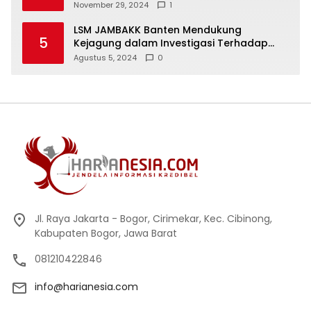
Keselamatan Warga
November 29, 2024
1
LSM JAMBAKK Banten Mendukung
5
Kejagung dalam Investigasi Terhadap
Walikota Bandar Lampung
Agustus 5, 2024
0
Jl. Raya Jakarta - Bogor, Cirimekar, Kec. Cibinong,
Kabupaten Bogor, Jawa Barat
081210422846
info@harianesia.com