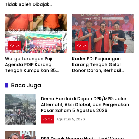
Tidak Boleh Dibajak
Oligarki
Politik
Politik
Warga Larangan Puji
Kader PDI Perjuangan
Agenda PDIP Karang
Karang Tengah Gelar
Tengah Kumpulkan 85
Donor Darah, Berhasil
Kantong Darah
Himpun 85 Kantong Darah
Baca Juga
Demo Hari Ini di Depan DPR/MPR: Jalur
Alternatif, Aksi Global, dan Pergerakan
Pasar Saham 5 Agustus 2026
Politik
Agustus 5, 2026
DPR Desak Negara Hadir Usai Warga