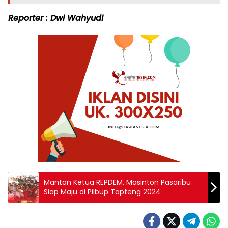
Reporter : Dwi Wahyudi
Mantan Ketua REPDEM, Masinton Pasaribu
Siap Maju di Pilbup Tapteng 2024