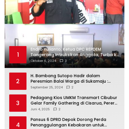
Endro Yulianto, Ketua DPC REPDEM
1
Tangerang Intruksikan Anggota, Turba ke
Masyarakat Dan Jalani Apa Yang di
Oktober 6, 2024
3
Putuskan RAKERCABSUS
H. Bambang Sutopo Hadir dalam
2
Peresmian Balai Warga di Sukamaju :
Wadah Baru untuk Kolaborasi dan
September 25, 2024
2
Aspirasi Masyarakat
Pedagang Kios UMKM Transmart Cibubur
3
Gelar Family Gathering di Cisarua, Pererat
Silaturahmi dan Kekompakan
Juni 4, 2025
2
Pansus 6 DPRD Depok Dorong Perda
4
Penanggulangan Kebakaran untuk