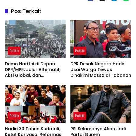
Pos Terkait
Politik
Politik
Demo Hari Ini di Depan
DPR Desak Negara Hadir
DPR/MPR: Jalur Alternatif,
Usai Warga Tewas
Aksi Global, dan
Dihakimi Massa di Tabanan
Pergerakan Pasar Saham 5
Agustus 2026
Politik
Politik
Hadiri 30 Tahun Kudatuli,
PSI Selamanya Akan Jadi
Ketut Kariyasa: Reformasi
Partai Gurem