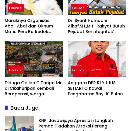
Edukasi
Edukasi
Maraknya Organisasi
Dr. Syarif Hamdani
Abal-Abal dan Oknum
Alkaf.SH.,MH : Rakyat Butuh
Mafia Pers Berkedok
Pejabat Berintegritas”
Pemerasan Dengan
Bukan Sekadar Pandai
Pemberitaan Hoax, Ketua
Beretorika!
LSM Forum Rakyat Bersatu
Minta Aparat Bertindak
Edukasi
Edukasi
Diduga Galian C Tanpa Izin
Anggota DPR RI YULIUS
di Cikahuripan Kembali
SETIARTO Kawal
Beroperasi, warga
Pengobatan Bayi 10 Bulan
pertanyakan ketegasan
Penderita Penyakit Jantung
APH ( aparatur penegak
Bawaan di RS Harapan Kita
Baca Juga
hukum )
KNPI Jayawijaya Apresiasi Langkah
Pemda Tiadakan Atraksi Perang-