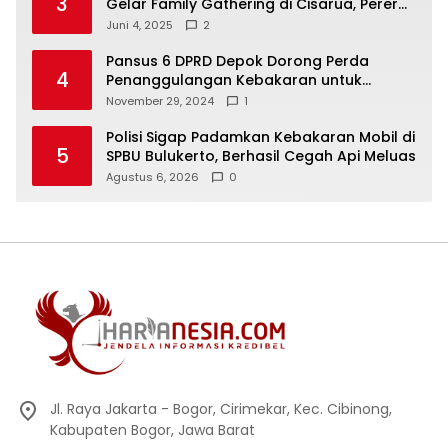
3
Gelar Family Gathering di Cisarua, Pererat
Silaturahmi dan Kekompakan
Juni 4, 2025
2
Pansus 6 DPRD Depok Dorong Perda
4
Penanggulangan Kebakaran untuk
Keselamatan Warga
November 29, 2024
1
Polisi Sigap Padamkan Kebakaran Mobil di
5
SPBU Bulukerto, Berhasil Cegah Api Meluas
Agustus 6, 2026
0
Jl. Raya Jakarta - Bogor, Cirimekar, Kec. Cibinong,
Kabupaten Bogor, Jawa Barat