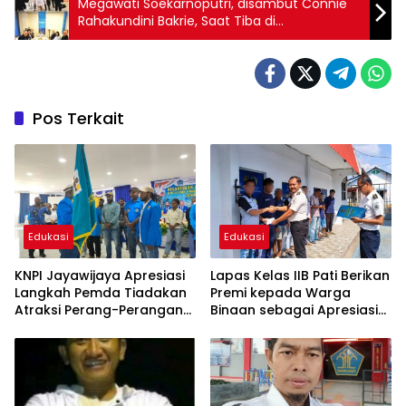
Megawati Soekarnoputri, disambut Connie
Rahakundini Bakrie, Saat Tiba di
St.Petersburg Rusia
Pos Terkait
Edukasi
Edukasi
KNPI Jayawijaya Apresiasi
Lapas Kelas IIB Pati Berikan
Langkah Pemda Tiadakan
Premi kepada Warga
Atraksi Perang-Perangan
Binaan sebagai Apresiasi
dalam Festival
Hasil Pembinaan
Kemandirian Periode Juli
2026