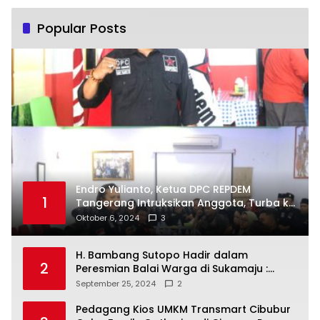
Popular Posts
Endro Yulianto, Ketua DPC REPDEM
1
Tangerang Intruksikan Anggota, Turba ke
Masyarakat Dan Jalani Apa Yang di
Oktober 6, 2024
3
Putuskan RAKERCABSUS
H. Bambang Sutopo Hadir dalam
2
Peresmian Balai Warga di Sukamaju :
Wadah Baru untuk Kolaborasi dan
September 25, 2024
2
Aspirasi Masyarakat
Pedagang Kios UMKM Transmart Cibubur