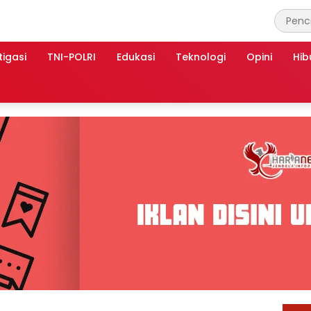
tigasi
TNI-POLRI
Edukasi
Teknologi
Opini
Hib