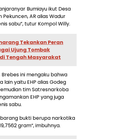
Banjaranyar Bumiayu ikut Desa
 Pekuncen, AR alias Wadur
is sabu”, tutur Kompol Willy.
marang Tekankan Peran
bagai Ujung Tombak
 di Tengah Masyarakat
 Brebes ini mengaku bahwa
 lain yaitu EHP alias Godeg
Kemudian tim Satresnarkoba
gamankan EHP yang juga
nis sabu.
 barang bukti berupa narkotika
 19,7562 gram”, imbuhnya.