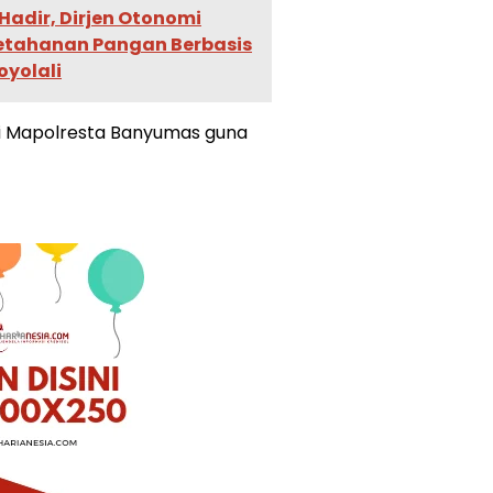
Hadir, Dirjen Otonomi
etahanan Pangan Berbasis
oyolali
di Mapolresta Banyumas guna