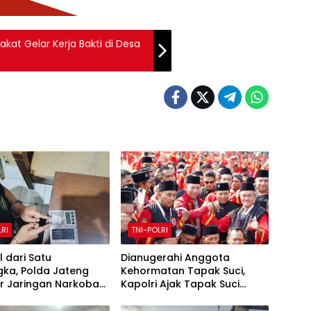
akat Gelar Kerja Bakti di Desa
LRI
TNI-POLRI
 dari Satu
Dianugerahi Anggota
gka, Polda Jateng
Kehormatan Tapak Suci,
r Jaringan Narkoba
Kapolri Ajak Tapak Suci
anggung dan Sita
Putera Muhammadiyah
Gram Sabu
Bersinergi dengan Polri Jaga