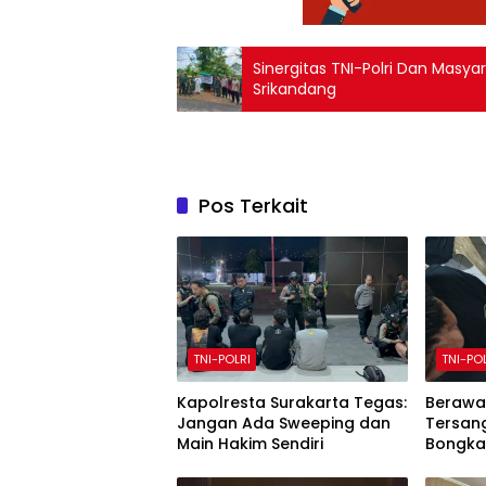
Sinergitas TNI-Polri Dan Masyar
Srikandang
Pos Terkait
TNI-POLRI
TNI-PO
Kapolresta Surakarta Tegas:
Berawal
Jangan Ada Sweeping dan
Tersan
Main Hakim Sendiri
Bongka
di Tem
18,59 