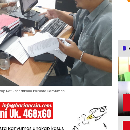
kap Sat Resnarkoba Polresta Banyumas
sta Banyumas ungkap kasus