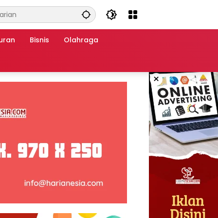
uran
Bisnis
Olahraga
×