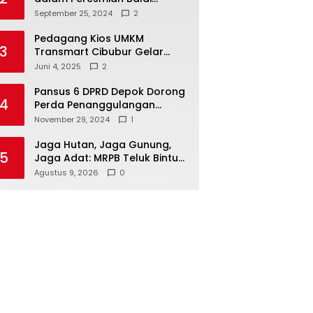
Warga di Sukamaju : Wadah
September 25, 2024
2
Baru untuk Kolaborasi dan
Aspirasi Masyarakat
Pedagang Kios UMKM
3
Transmart Cibubur Gelar
Family Gathering di Cisarua,
Juni 4, 2025
2
Pererat Silaturahmi dan
Kekompakan
Pansus 6 DPRD Depok Dorong
4
Perda Penanggulangan
Kebakaran untuk
November 29, 2024
1
Keselamatan Warga
Jaga Hutan, Jaga Gunung,
5
Jaga Adat: MRPB Teluk Bintuni
Tagih Pengakuan MHA Esnam
Agustus 9, 2026
0
dan Isbained