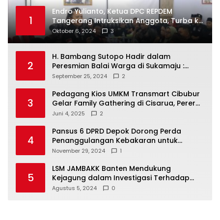
Endro Yulianto, Ketua DPC REPDEM
1
Tangerang Intruksikan Anggota, Turba ke
Masyarakat Dan Jalani Apa Yang di
Oktober 6, 2024
3
Putuskan RAKERCABSUS
H. Bambang Sutopo Hadir dalam
2
Peresmian Balai Warga di Sukamaju :
Wadah Baru untuk Kolaborasi dan
September 25, 2024
2
Aspirasi Masyarakat
Pedagang Kios UMKM Transmart Cibubur
3
Gelar Family Gathering di Cisarua, Pererat
Silaturahmi dan Kekompakan
Juni 4, 2025
2
Pansus 6 DPRD Depok Dorong Perda
4
Penanggulangan Kebakaran untuk
Keselamatan Warga
November 29, 2024
1
LSM JAMBAKK Banten Mendukung
5
Kejagung dalam Investigasi Terhadap
Walikota Bandar Lampung
Agustus 5, 2024
0