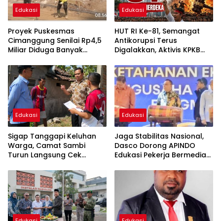
Edukasi
Edukasi
Proyek Puskesmas
HUT RI Ke-81, Semangat
Cimanggung Senilai Rp4,5
Antikorupsi Terus
Miliar Diduga Banyak
Digalakkan, Aktivis KPKB
Penyimpangan, Tidak
Lanjut Pantau di Tingkat
Sesuai Spek dan Pekerja
Nasional
Abaikan K3
Edukasi
Edukasi
Sigap Tanggapi Keluhan
Jaga Stabilitas Nasional,
Warga, Camat Sambi
Dasco Dorong APINDO
Turun Langsung Cek
Edukasi Pekerja Bermedia
Kerusakan saluran Irigasi
Sosial
Edukasi
Edukasi