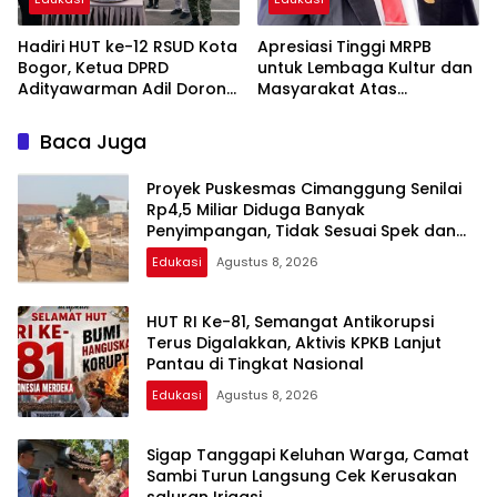
Hadiri HUT ke-12 RSUD Kota
Apresiasi Tinggi MRPB
Bogor, Ketua DPRD
untuk Lembaga Kultur dan
Adityawarman Adil Dorong
Masyarakat Atas
Peningkatan Kualitas
Perjuangan MHA
Pelayanan Kesehatan
Baca Juga
Proyek Puskesmas Cimanggung Senilai
Rp4,5 Miliar Diduga Banyak
Penyimpangan, Tidak Sesuai Spek dan
Pekerja Abaikan K3
Edukasi
Agustus 8, 2026
HUT RI Ke-81, Semangat Antikorupsi
Terus Digalakkan, Aktivis KPKB Lanjut
Pantau di Tingkat Nasional
Edukasi
Agustus 8, 2026
Sigap Tanggapi Keluhan Warga, Camat
Sambi Turun Langsung Cek Kerusakan