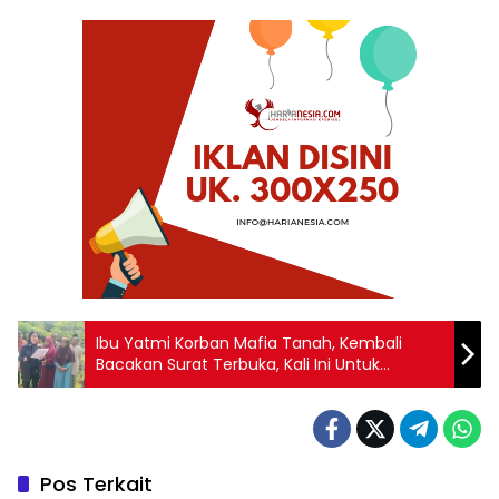
Ibu Yatmi Korban Mafia Tanah, Kembali
Bacakan Surat Terbuka, Kali Ini Untuk
Presiden Prabowo Subianto
Pos Terkait