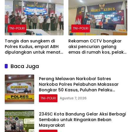
TNI-POLRI
TNI-POLRI
Tangis dan sungkem di
Rekaman CCTV bongkar
Polres Kudus, empat ABH
aksi pencurian gelang
dipulangkan untuk menata
emas di rumah kos, pelaku
masa depan
ditangkap Polres Kudus
Baca Juga
Perang Melawan Narkoba! Satres
Narkoba Polres Pelabuhan Makassar
Bongkar 50 Kasus, Puluhan Pelaku
Ditangkap
TNI-POLRI
Agustus 7, 2026
234SC Kota Bandung Gelar Aksi Berbagi
Sembako untuk Ringankan Beban
Masyarakat