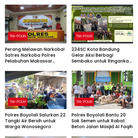
TNI-POLRI
TNI-POLRI
Perang Melawan Narkoba!
234SC Kota Bandung
Satres Narkoba Polres
Gelar Aksi Berbagi
Pelabuhan Makassar
Sembako untuk Ringankan
Bongkar 50 Kasus, Puluhan
Beban Masyarakat
Pelaku Ditangkap
TNI-POLRI
TNI-POLRI
Polres Boyolali Salurkan 22
Polres Boyolali Bantu 20
Tangki Air Bersih untuk
Sak Semen untuk Rabat
Warga Wonosegoro
Beton Jalan Masjid Al Faqih