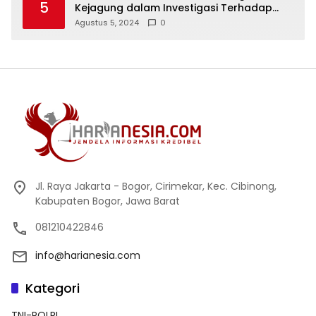
5
Kejagung dalam Investigasi Terhadap
Walikota Bandar Lampung
Agustus 5, 2024
0
Jl. Raya Jakarta - Bogor, Cirimekar, Kec. Cibinong,
Kabupaten Bogor, Jawa Barat
081210422846
info@harianesia.com
Kategori
TNI-POLRI