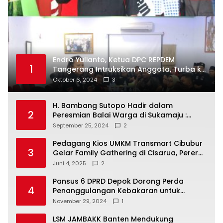
Endro Yulianto, Ketua DPC REPDEM
1
Tangerang Intruksikan Anggota, Turba ke
Masyarakat Dan Jalani Apa Yang di
Oktober 6, 2024
3
Putuskan RAKERCABSUS
H. Bambang Sutopo Hadir dalam
2
Peresmian Balai Warga di Sukamaju :
Wadah Baru untuk Kolaborasi dan
September 25, 2024
2
Aspirasi Masyarakat
Pedagang Kios UMKM Transmart Cibubur
3
Gelar Family Gathering di Cisarua, Pererat
Silaturahmi dan Kekompakan
Juni 4, 2025
2
Pansus 6 DPRD Depok Dorong Perda
4
Penanggulangan Kebakaran untuk
Keselamatan Warga
November 29, 2024
1
LSM JAMBAKK Banten Mendukung