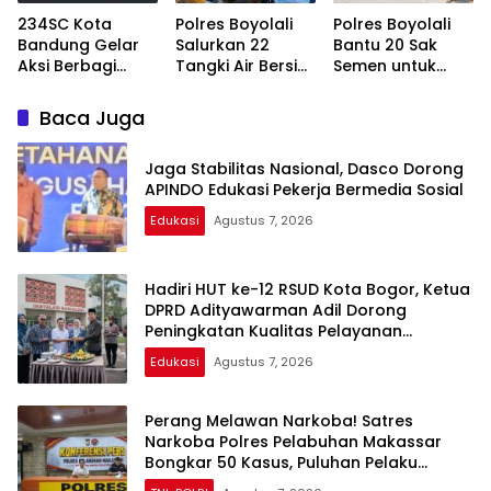
Kesehatan
234SC Kota
Polres Boyolali
Polres Boyolali
Bandung Gelar
Salurkan 22
Bantu 20 Sak
Aksi Berbagi
Tangki Air Bersih
Semen untuk
Sembako untuk
untuk Warga
Rabat Beton
Ringankan Beban
Wonosegoro
Jalan Masjid Al
Baca Juga
Masyarakat
Faqih
Jaga Stabilitas Nasional, Dasco Dorong
APINDO Edukasi Pekerja Bermedia Sosial
Edukasi
Agustus 7, 2026
Hadiri HUT ke-12 RSUD Kota Bogor, Ketua
DPRD Adityawarman Adil Dorong
Peningkatan Kualitas Pelayanan
Kesehatan
Edukasi
Agustus 7, 2026
Perang Melawan Narkoba! Satres
Narkoba Polres Pelabuhan Makassar
Bongkar 50 Kasus, Puluhan Pelaku
Ditangkap