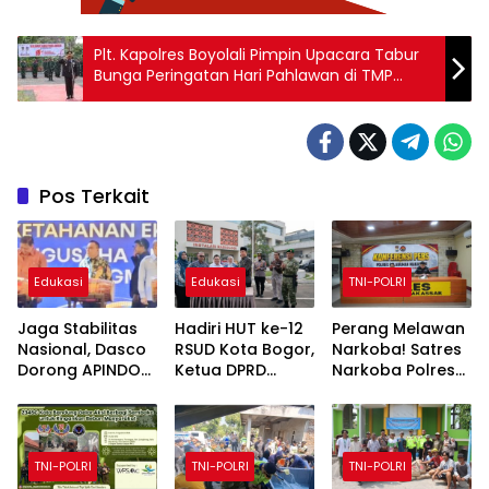
Plt. Kapolres Boyolali Pimpin Upacara Tabur
Bunga Peringatan Hari Pahlawan di TMP
Ratna Negara Boyolali
Pos Terkait
Edukasi
Edukasi
TNI-POLRI
Jaga Stabilitas
Hadiri HUT ke-12
Perang Melawan
Nasional, Dasco
RSUD Kota Bogor,
Narkoba! Satres
Dorong APINDO
Ketua DPRD
Narkoba Polres
Edukasi Pekerja
Adityawarman
Pelabuhan
Bermedia Sosial
Adil Dorong
Makassar
Peningkatan
Bongkar 50
Kualitas
Kasus, Puluhan
TNI-POLRI
TNI-POLRI
TNI-POLRI
Pelayanan
Pelaku Ditangkap