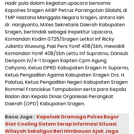
Hadir pula dalam kegiatan upacara bersama
Kapolres Sragen AKBP Petrus Parningotan Silalahi, di
TMP Hastana Manggala Negara Sragen, antara lain
dr. Hargiyanto, M.Kes Sekretaris Daerah Kabupaten
Sragen, bertindak sebagai Inspektur Upacara,
Komandan Kodim 0725/Sragen Letkol Inf Ricky
Julianto Wuwung, Pasi Pers Yonif 408/Sbh, mewakili
Komandan Yonif 408/Sbh Lettu Inf Supratno, Dansub
Denpom IV/4-1 Sragen Kapten Cpm Agung
Cahyono, Ketua DPRD Kabupaten Sragen H. Suparno,
Ketua Pengadilan Agama Kabupaten Sragen Drs. H.
Palatua, Ketua Pengadilan Negeri Kabupaten Sragen
Rommel Franciskus Tampubolon serta para Kepala
Badan dan Kepala Dinas Organisasi Perangkat
Daerah (OPD) Kabupaten Sragen.
Baca Juga :
Kapolsek Dramaga Polres Bogor
Giat Cooling Sistem Serap Informasi Situasi
Wilayah Sekaligus Beri Himbauan Ajak Jaga