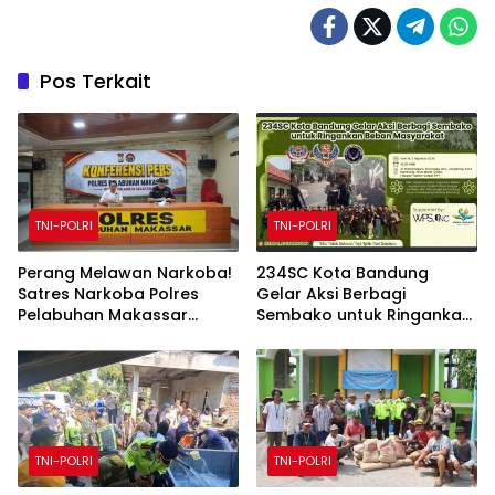
Pos Terkait
TNI-POLRI
TNI-POLRI
Perang Melawan Narkoba!
234SC Kota Bandung
Satres Narkoba Polres
Gelar Aksi Berbagi
Pelabuhan Makassar
Sembako untuk Ringankan
Bongkar 50 Kasus, Puluhan
Beban Masyarakat
Pelaku Ditangkap
TNI-POLRI
TNI-POLRI