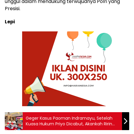
unggul dalam mendukung terwujudnya Polri yang
Presisi.
Lepi
Geger Kasus Paoman Indramayu, Setelah
Kuasa Hukum Priyo Dicabut, Akankah Ririn
Ikuti Jejak Serupa?