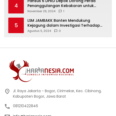
Pansus 6 DPRD Depok Dorong Perda
4
Penanggulangan Kebakaran untuk
Keselamatan Warga
November 29, 2024
1
LSM JAMBAKK Banten Mendukung
5
Kejagung dalam Investigasi Terhadap
Walikota Bandar Lampung
Agustus 5, 2024
0
Jl. Raya Jakarta - Bogor, Cirimekar, Kec. Cibinong,
Kabupaten Bogor, Jawa Barat
081210422846