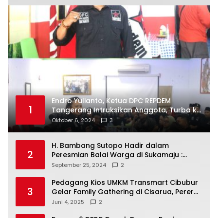
Endro Yulianto, Ketua DPC REPDEM
1
Tangerang Intruksikan Anggota, Turba ke
Masyarakat Dan Jalani Apa Yang di
Oktober 6, 2024
3
Putuskan RAKERCABSUS
H. Bambang Sutopo Hadir dalam
2
Peresmian Balai Warga di Sukamaju :
Wadah Baru untuk Kolaborasi dan
September 25, 2024
2
Aspirasi Masyarakat
Pedagang Kios UMKM Transmart Cibubur
3
Gelar Family Gathering di Cisarua, Pererat
Silaturahmi dan Kekompakan
Juni 4, 2025
2