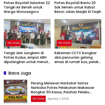
Polres Boyolali Salurkan 22
Polres Boyolali Bantu 20
Tangki Air Bersih untuk
Sak Semen untuk Rabat
Warga Wonosegoro
Beton Jalan Masjid Al Faqih
TNI-POLRI
TNI-POLRI
Tangis dan sungkem di
Rekaman CCTV bongkar
Polres Kudus, empat ABH
aksi pencurian gelang
dipulangkan untuk menata
emas di rumah kos, pelaku
masa depan
ditangkap Polres Kudus
Baca Juga
Perang Melawan Narkoba! Satres
Narkoba Polres Pelabuhan Makassar
Bongkar 50 Kasus, Puluhan Pelaku
Ditangkap
TNI-POLRI
Agustus 7, 2026