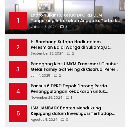
Endro Yulianto, Ketua DPC REPDEM
1
Tangerang Intruksikan Anggota, Turba ke
Masyarakat Dan Jalani Apa Yang di
Oktober 6, 2024
3
Putuskan RAKERCABSUS
H. Bambang Sutopo Hadir dalam
2
Peresmian Balai Warga di Sukamaju :
Wadah Baru untuk Kolaborasi dan
September 25, 2024
2
Aspirasi Masyarakat
Pedagang Kios UMKM Transmart Cibubur
3
Gelar Family Gathering di Cisarua, Pererat
Silaturahmi dan Kekompakan
Juni 4, 2025
2
Pansus 6 DPRD Depok Dorong Perda
4
Penanggulangan Kebakaran untuk
Keselamatan Warga
November 29, 2024
1
LSM JAMBAKK Banten Mendukung
5
Kejagung dalam Investigasi Terhadap
Walikota Bandar Lampung
Agustus 5, 2024
0