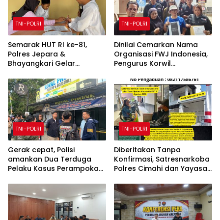
TNI-POLRI
TNI-POLRI
Semarak HUT RI ke-81,
Dinilai Cemarkan Nama
Polres Jepara &
Organisasi FWJ Indonesia,
Bhayangkari Gelar
Pengurus Korwil
Sunatan Massal untuk 25
Kabupaten Bekasi
Anak di Kalinyamatan
Laporkan RSP alias Ros ke
Polisi
TNI-POLRI
TNI-POLRI
Gerak cepat, Polisi
Diberitakan Tanpa
amankan Dua Terduga
Konfirmasi, Satresnarkoba
Pelaku Kasus Perampokan
Polres Cimahi dan Yayasan
Counter HP Royal Phone di
Ultra Jadi Korban Narasi
Ambarawa.
Sepihak