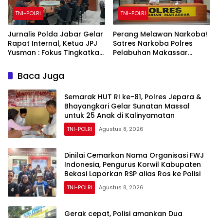
TNI-POLRI
TNI-POLRI
Jurnalis Polda Jabar Gelar
Perang Melawan Narkoba!
Rapat Internal, Ketua JPJ
Satres Narkoba Polres
Yusman : Fokus Tingkatkan
Pelabuhan Makassar
Kualitas Jurnalis
Bongkar 50 Kasus, Puluhan
Pelaku Ditangkap
Baca Juga
Semarak HUT RI ke-81, Polres Jepara &
Bhayangkari Gelar Sunatan Massal
untuk 25 Anak di Kalinyamatan
TNI-POLRI
Agustus 8, 2026
Dinilai Cemarkan Nama Organisasi FWJ
Indonesia, Pengurus Korwil Kabupaten
Bekasi Laporkan RSP alias Ros ke Polisi
TNI-POLRI
Agustus 8, 2026
Gerak cepat, Polisi amankan Dua