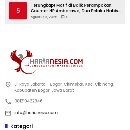
Terungkap! Motif di Balik Perampokan
5
Counter HP Ambarawa, Dua Pelaku Habisi
Pemilik Toko dan Bawa puluhan HP
Agustus 8, 2026
0
Jl. Raya Jakarta - Bogor, Cirimekar, Kec. Cibinong,
Kabupaten Bogor, Jawa Barat
081210422846
info@harianesia.com
Kategori