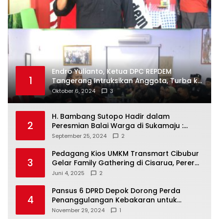
Endro Yulianto, Ketua DPC REPDEM
1
Tangerang Intruksikan Anggota, Turba ke
Masyarakat Dan Jalani Apa Yang di
Oktober 6, 2024
3
Putuskan RAKERCABSUS
H. Bambang Sutopo Hadir dalam
2
Peresmian Balai Warga di Sukamaju :
Wadah Baru untuk Kolaborasi dan
September 25, 2024
2
Aspirasi Masyarakat
Pedagang Kios UMKM Transmart Cibubur
3
Gelar Family Gathering di Cisarua, Pererat
Silaturahmi dan Kekompakan
Juni 4, 2025
2
Pansus 6 DPRD Depok Dorong Perda
4
Penanggulangan Kebakaran untuk
Keselamatan Warga
November 29, 2024
1