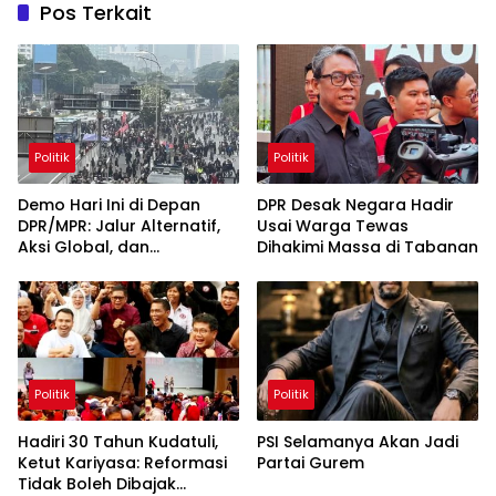
Pos Terkait
Politik
Politik
Demo Hari Ini di Depan
DPR Desak Negara Hadir
DPR/MPR: Jalur Alternatif,
Usai Warga Tewas
Aksi Global, dan
Dihakimi Massa di Tabanan
Pergerakan Pasar Saham 5
Agustus 2026
Politik
Politik
Hadiri 30 Tahun Kudatuli,
PSI Selamanya Akan Jadi
Ketut Kariyasa: Reformasi
Partai Gurem
Tidak Boleh Dibajak