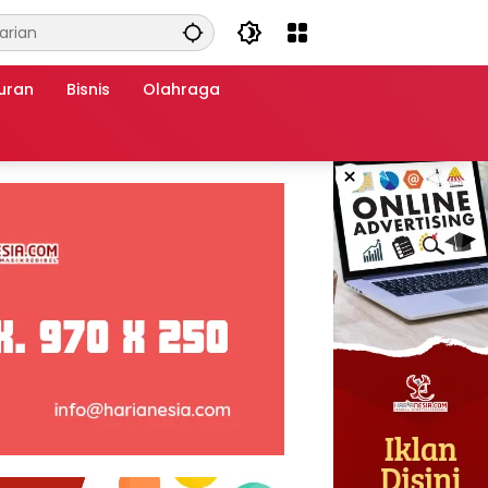
uran
Bisnis
Olahraga
×