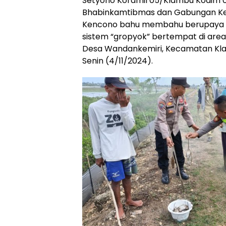
Setyono Koramil 05/Klambu Kodim
Bhabinkamtibmas dan Gabungan Ke
Kencono bahu membahu berupaya 
sistem “gropyok” bertempat di ar
Desa Wandankemiri, Kecamatan Kl
Senin (4/11/2024).