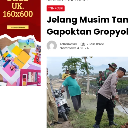
TNI-POLRI
Jelang Musim Tan
Gapoktan Gropyok
Adminesia
2 Min Baca
November 4, 2024