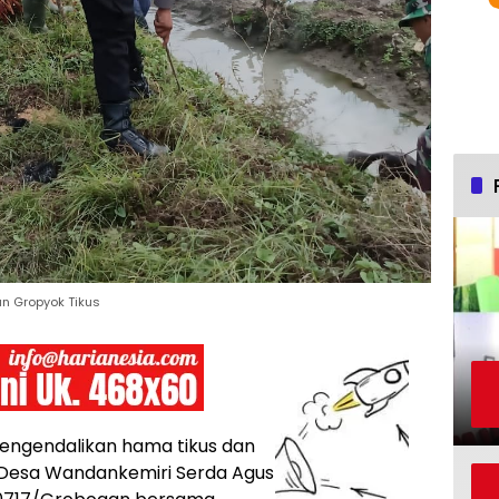
n Gropyok Tikus
ngendalikan hama tikus dan
 Desa Wandankemiri Serda Agus