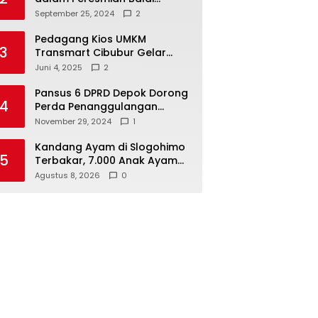
Warga di Sukamaju : Wadah
September 25, 2024
2
Baru untuk Kolaborasi dan
Aspirasi Masyarakat
Pedagang Kios UMKM
3
Transmart Cibubur Gelar
Family Gathering di Cisarua,
Juni 4, 2025
2
Pererat Silaturahmi dan
Kekompakan
Pansus 6 DPRD Depok Dorong
4
Perda Penanggulangan
Kebakaran untuk
November 29, 2024
1
Keselamatan Warga
Kandang Ayam di Slogohimo
5
Terbakar, 7.000 Anak Ayam
Selamat, Kerugian Ditaksir
Agustus 8, 2026
0
Rp700 Juta