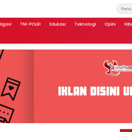
tigasi
TNI-POLRI
Edukasi
Teknologi
Opini
Hib