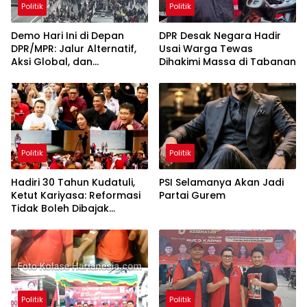
Politik
Politik
Demo Hari Ini di Depan
DPR Desak Negara Hadir
DPR/MPR: Jalur Alternatif,
Usai Warga Tewas
Aksi Global, dan
Dihakimi Massa di Tabanan
Pergerakan Pasar Saham 5
Agustus 2026
Politik
Politik
Hadiri 30 Tahun Kudatuli,
PSI Selamanya Akan Jadi
Ketut Kariyasa: Reformasi
Partai Gurem
Tidak Boleh Dibajak
Oligarki
Politik
Politik