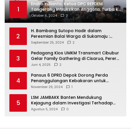
Endro Yulianto, Ketua DPC REPDEM
1
Tangerang Intruksikan Anggota, Turba ke
Masyarakat Dan Jalani Apa Yang di
Oktober 6, 2024
3
Putuskan RAKERCABSUS
H. Bambang Sutopo Hadir dalam
2
Peresmian Balai Warga di Sukamaju :
Wadah Baru untuk Kolaborasi dan
September 25, 2024
2
Aspirasi Masyarakat
Pedagang Kios UMKM Transmart Cibubur
3
Gelar Family Gathering di Cisarua, Pererat
Silaturahmi dan Kekompakan
Juni 4, 2025
2
Pansus 6 DPRD Depok Dorong Perda
4
Penanggulangan Kebakaran untuk
Keselamatan Warga
November 29, 2024
1
LSM JAMBAKK Banten Mendukung
5
Kejagung dalam Investigasi Terhadap
Walikota Bandar Lampung
Agustus 5, 2024
0