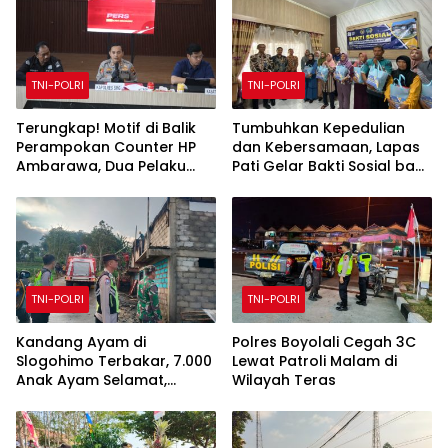
TNI-POLRI
TNI-POLRI
Terungkap! Motif di Balik
Tumbuhkan Kepedulian
Perampokan Counter HP
dan Kebersamaan, Lapas
Ambarawa, Dua Pelaku
Pati Gelar Bakti Sosial bagi
Habisi Pemilik Toko dan
Keluarga Warga Binaan
Bawa puluhan HP
TNI-POLRI
TNI-POLRI
Kandang Ayam di
Polres Boyolali Cegah 3C
Slogohimo Terbakar, 7.000
Lewat Patroli Malam di
Anak Ayam Selamat,
Wilayah Teras
Kerugian Ditaksir Rp700
Juta