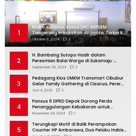
Endro Yulianto, Ketua DPC REPDEM
1
Tangerang Intruksikan Anggota, Turba ke
Masyarakat Dan Jalani Apa Yang di
Oktober 6, 2024
3
Putuskan RAKERCABSUS
H. Bambang Sutopo Hadir dalam
2
Peresmian Balai Warga di Sukamaju :
Wadah Baru untuk Kolaborasi dan
September 25, 2024
2
Aspirasi Masyarakat
Pedagang Kios UMKM Transmart Cibubur
3
Gelar Family Gathering di Cisarua, Pererat
Silaturahmi dan Kekompakan
Juni 4, 2025
2
Pansus 6 DPRD Depok Dorong Perda
4
Penanggulangan Kebakaran untuk
Keselamatan Warga
November 29, 2024
1
Terungkap! Motif di Balik Perampokan
5
Counter HP Ambarawa, Dua Pelaku Habisi
Pemilik Toko dan Bawa puluhan HP