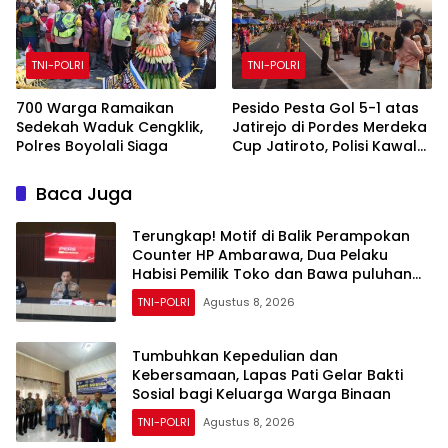
TNI-POLRI
TNI-POLRI
700 Warga Ramaikan
Pesido Pesta Gol 5-1 atas
Sedekah Waduk Cengklik,
Jatirejo di Pordes Merdeka
Polres Boyolali Siaga
Cup Jatiroto, Polisi Kawal
Pertandingan hingga Usai
Baca Juga
Terungkap! Motif di Balik Perampokan
Counter HP Ambarawa, Dua Pelaku
Habisi Pemilik Toko dan Bawa puluhan
HP
TNI-POLRI
Agustus 8, 2026
Tumbuhkan Kepedulian dan
Kebersamaan, Lapas Pati Gelar Bakti
Sosial bagi Keluarga Warga Binaan
TNI-POLRI
Agustus 8, 2026