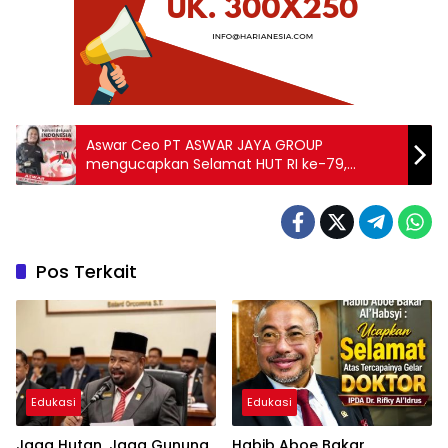
Aswar Ceo PT ASWAR JAYA GROUP
mengucapkan Selamat HUT RI ke-79,
Semangat Baru untuk Nusantara Baru,
Indonesia Maju
Pos Terkait
Edukasi
Edukasi
Jaga Hutan, Jaga Gunung,
Habib Aboe Bakar