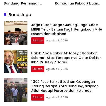
Bandung: Permainan
Ramadhan Pukau Ribuan
Operator hingga Bangku
Peserta Harmoni
Kosong Dipertanyakan
Kemanusiaan 2026
Baca Juga
Jaga Hutan, Jaga Gunung, Jaga Adat:
MRPB Teluk Bintuni Tagih Pengakuan MHA
Esnam dan Isbained
Edukasi
Agustus 9, 2026
Habib Aboe Bakar Al’Habsyi : Ucapkan
Selamat Atas Tercapainya Gelar Doktor
IPDA Dr. Rifky Al’Idrus
Edukasi
Agustus 9, 2026
1.300 Peserta Ikuti Latihan Gabungan
Tarung Derajat Kota Bandung, Siapkan
Atlet Hadapi Porprov dan Kejurnas
Edukasi
Agustus 9, 2026