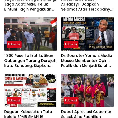
Jaga Adat: MRPB Teluk
Al’Habsyi : Ucapkan
Bintuni Tagih Pengakuan
Selamat Atas Tercapainya
MHA Esnam dan Isbained
Gelar Doktor IPDA Dr. Rifky
Al’Idrus
Edukasi
Edukasi
1.300 Peserta Ikuti Latihan
Dr. Socratez Yoman: Media
Gabungan Tarung Derajat
Massa Membentuk Opini
Kota Bandung, Siapkan
Publik dan Menjadi Salah
Atlet Hadapi Porprov dan
Satu “4 Kekuatan Yang
Kejurnas
Ditakuti Penguasa”
Edukasi
Edukasi
Dugaan Kebusukan Tata
Dapat Apresiasi Gubernur
Kelola SPMB SMAN 16
Sulsel, Aina Fadhillah