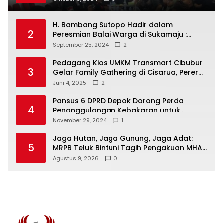
Putuskan RAKERCABSUS
H. Bambang Sutopo Hadir dalam
2
Peresmian Balai Warga di Sukamaju :
Wadah Baru untuk Kolaborasi dan
September 25, 2024
2
Aspirasi Masyarakat
Pedagang Kios UMKM Transmart Cibubur
3
Gelar Family Gathering di Cisarua, Pererat
Silaturahmi dan Kekompakan
Juni 4, 2025
2
Pansus 6 DPRD Depok Dorong Perda
4
Penanggulangan Kebakaran untuk
Keselamatan Warga
November 29, 2024
1
Jaga Hutan, Jaga Gunung, Jaga Adat:
5
MRPB Teluk Bintuni Tagih Pengakuan MHA
Esnam dan Isbained
Agustus 9, 2026
0