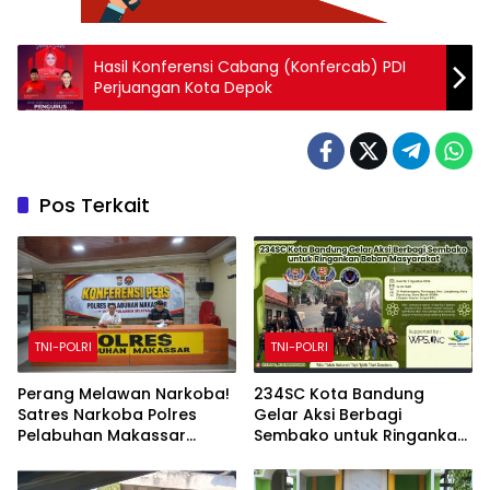
Hasil Konferensi Cabang (Konfercab) PDI
Perjuangan Kota Depok
Pos Terkait
TNI-POLRI
TNI-POLRI
Perang Melawan Narkoba!
234SC Kota Bandung
Satres Narkoba Polres
Gelar Aksi Berbagi
Pelabuhan Makassar
Sembako untuk Ringankan
Bongkar 50 Kasus, Puluhan
Beban Masyarakat
Pelaku Ditangkap