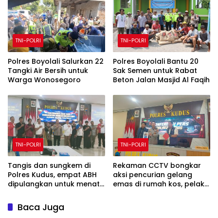
TNI-POLRI
TNI-POLRI
Polres Boyolali Salurkan 22
Polres Boyolali Bantu 20
Tangki Air Bersih untuk
Sak Semen untuk Rabat
Warga Wonosegoro
Beton Jalan Masjid Al Faqih
TNI-POLRI
TNI-POLRI
Tangis dan sungkem di
Rekaman CCTV bongkar
Polres Kudus, empat ABH
aksi pencurian gelang
dipulangkan untuk menata
emas di rumah kos, pelaku
masa depan
ditangkap Polres Kudus
Baca Juga