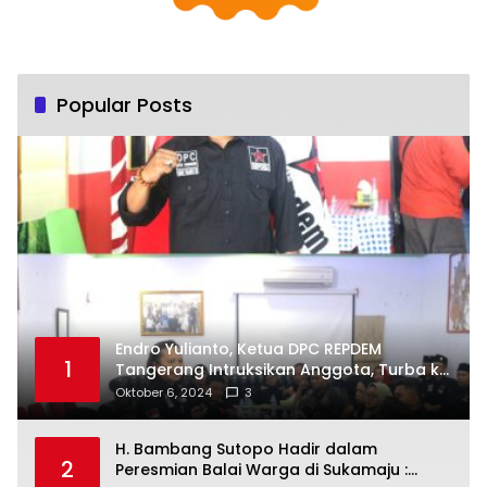
Popular Posts
Endro Yulianto, Ketua DPC REPDEM
1
Tangerang Intruksikan Anggota, Turba ke
Masyarakat Dan Jalani Apa Yang di
Oktober 6, 2024
3
Putuskan RAKERCABSUS
H. Bambang Sutopo Hadir dalam
2
Peresmian Balai Warga di Sukamaju :