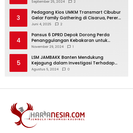
Wadah Baru untuk Kolaborasi dan
September 25, 2024
2
Aspirasi Masyarakat
Pedagang Kios UMKM Transmart Cibubur
3
Gelar Family Gathering di Cisarua, Pererat
Silaturahmi dan Kekompakan
Juni 4, 2025
2
Pansus 6 DPRD Depok Dorong Perda
4
Penanggulangan Kebakaran untuk
Keselamatan Warga
November 29, 2024
1
LSM JAMBAKK Banten Mendukung
5
Kejagung dalam Investigasi Terhadap
Walikota Bandar Lampung
Agustus 5, 2024
0