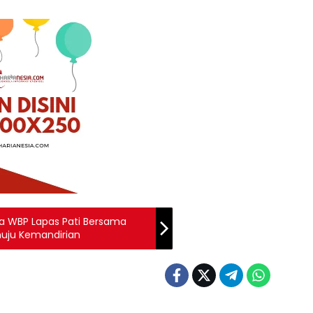
a WBP Lapas Pati Bersama
nuju Kemandirian