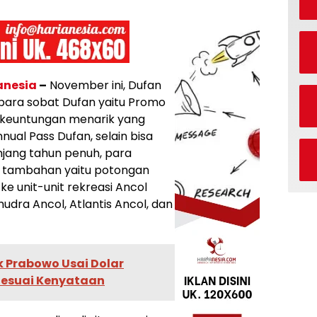
anesia
–
November ini, Dufan
para sobat Dufan yaitu Promo
 keuntungan menarik yang
ual Pass Dufan, selain bisa
jang tahun penuh, para
 tambahan yaitu potongan
e unit-unit rekreasi Ancol
udra Ancol, Atlantis Ancol, dan
k Prabowo Usai Dolar
 Sesuai Kenyataan