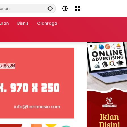
uran
Bisnis
Olahraga
×