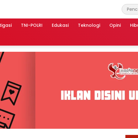
tigasi
TNI-POLRI
Edukasi
Teknologi
Opini
Hib