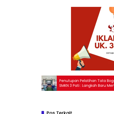
Penutupan Pelatihan Tata Bog
SMKN 3 Pati : Langkah Baru Me
Pos Terkait