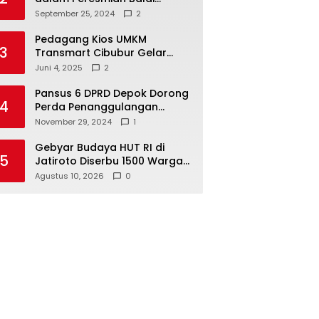
Warga di Sukamaju : Wadah
September 25, 2024
2
Baru untuk Kolaborasi dan
Aspirasi Masyarakat
Pedagang Kios UMKM
3
Transmart Cibubur Gelar
Family Gathering di Cisarua,
Juni 4, 2025
2
Pererat Silaturahmi dan
Kekompakan
Pansus 6 DPRD Depok Dorong
4
Perda Penanggulangan
Kebakaran untuk
November 29, 2024
1
Keselamatan Warga
Gebyar Budaya HUT RI di
5
Jatiroto Diserbu 1500 Warga,
Difarina Indra Bikin Suasana
Agustus 10, 2026
0
Makin Meriah