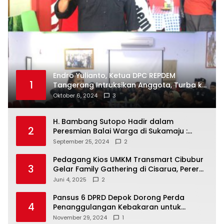
Endro Yulianto, Ketua DPC REPDEM
1
Tangerang Intruksikan Anggota, Turba ke
Masyarakat Dan Jalani Apa Yang di
Oktober 6, 2024
3
Putuskan RAKERCABSUS
H. Bambang Sutopo Hadir dalam
2
Peresmian Balai Warga di Sukamaju :
Wadah Baru untuk Kolaborasi dan
September 25, 2024
2
Aspirasi Masyarakat
Pedagang Kios UMKM Transmart Cibubur
3
Gelar Family Gathering di Cisarua, Pererat
Silaturahmi dan Kekompakan
Juni 4, 2025
2
Pansus 6 DPRD Depok Dorong Perda
4
Penanggulangan Kebakaran untuk
Keselamatan Warga
November 29, 2024
1