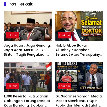
Pos Terkait
Edukasi
Edukasi
Jaga Hutan, Jaga Gunung,
Habib Aboe Bakar
Jaga Adat: MRPB Teluk
Al’Habsyi : Ucapkan
Bintuni Tagih Pengakuan
Selamat Atas Tercapainya
MHA Esnam dan Isbained
Gelar Doktor IPDA Dr. Rifky
Al’Idrus
Edukasi
Edukasi
1.300 Peserta Ikuti Latihan
Dr. Socratez Yoman: Media
Gabungan Tarung Derajat
Massa Membentuk Opini
Kota Bandung, Siapkan
Publik dan Menjadi Salah