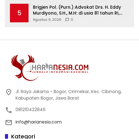
Brigjen Pol. (Purn.) Advokat Drs. H. Eddy
5
Murdiyono, S.H., M.H: di usia 81 tahun RI,
tegakkan supremasi hukum dan keadilan
Agustus 9, 2026
0
untuk seluruh rakyat Indonesia
Jl. Raya Jakarta - Bogor, Cirimekar, Kec. Cibinong,
Kabupaten Bogor, Jawa Barat
081210422846
info@harianesia.com
Kategori