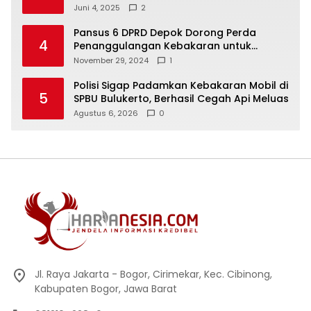
Silaturahmi dan Kekompakan
Juni 4, 2025
2
Pansus 6 DPRD Depok Dorong Perda
4
Penanggulangan Kebakaran untuk
Keselamatan Warga
November 29, 2024
1
Polisi Sigap Padamkan Kebakaran Mobil di
5
SPBU Bulukerto, Berhasil Cegah Api Meluas
Agustus 6, 2026
0
Jl. Raya Jakarta - Bogor, Cirimekar, Kec. Cibinong,
Kabupaten Bogor, Jawa Barat