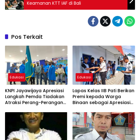
Keamanan KTT IAF di Bali
Pos Terkait
Edukasi
Edukasi
KNPI Jayawijaya Apresiasi
Lapas Kelas IIB Pati Berikan
Langkah Pemda Tiadakan
Premi kepada Warga
Atraksi Perang-Perangan
Binaan sebagai Apresiasi
dalam Festival
Hasil Pembinaan
Kemandirian Periode Juli
2026