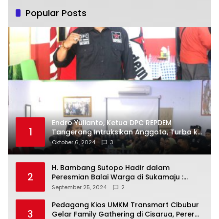
Popular Posts
Endro Yulianto, Ketua DPC REPDEM
1
Tangerang Intruksikan Anggota, Turba ke
Masyarakat Dan Jalani Apa Yang di
Oktober 6, 2024
3
Putuskan RAKERCABSUS
H. Bambang Sutopo Hadir dalam
2
Peresmian Balai Warga di Sukamaju :
Wadah Baru untuk Kolaborasi dan
September 25, 2024
2
Aspirasi Masyarakat
Pedagang Kios UMKM Transmart Cibubur
3
Gelar Family Gathering di Cisarua, Pererat