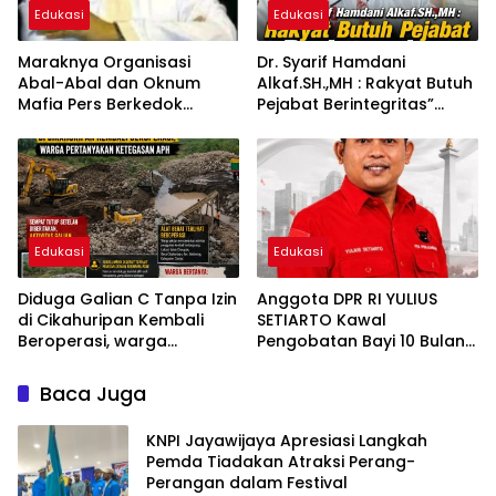
Edukasi
Edukasi
Maraknya Organisasi
Dr. Syarif Hamdani
Abal-Abal dan Oknum
Alkaf.SH.,MH : Rakyat Butuh
Mafia Pers Berkedok
Pejabat Berintegritas”
Pemerasan Dengan
Bukan Sekadar Pandai
Pemberitaan Hoax, Ketua
Beretorika!
LSM Forum Rakyat Bersatu
Minta Aparat Bertindak
Edukasi
Edukasi
Diduga Galian C Tanpa Izin
Anggota DPR RI YULIUS
di Cikahuripan Kembali
SETIARTO Kawal
Beroperasi, warga
Pengobatan Bayi 10 Bulan
pertanyakan ketegasan
Penderita Penyakit Jantung
APH ( aparatur penegak
Bawaan di RS Harapan Kita
Baca Juga
hukum )
KNPI Jayawijaya Apresiasi Langkah
Pemda Tiadakan Atraksi Perang-
Perangan dalam Festival