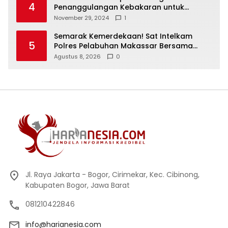
4
Penanggulangan Kebakaran untuk
Keselamatan Warga
November 29, 2024
1
Semarak Kemerdekaan! Sat Intelkam
5
Polres Pelabuhan Makassar Bersama
Bajaj Maxim Bagikan 250 Bendera Merah
Agustus 8, 2026
0
Putih
Jl. Raya Jakarta - Bogor, Cirimekar, Kec. Cibinong,
Kabupaten Bogor, Jawa Barat
081210422846
info@harianesia.com