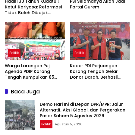
Hadiri 30 Tahun Kudatuli,
PSI Selamanya Akan Jadi
Ketut Kariyasa: Reformasi
Partai Gurem
Tidak Boleh Dibajak
Oligarki
Politik
Politik
Warga Larangan Puji
Kader PDI Perjuangan
Agenda PDIP Karang
Karang Tengah Gelar
Tengah Kumpulkan 85
Donor Darah, Berhasil
Kantong Darah
Himpun 85 Kantong Darah
Baca Juga
Demo Hari Ini di Depan DPR/MPR: Jalur
Alternatif, Aksi Global, dan Pergerakan
Pasar Saham 5 Agustus 2026
Politik
Agustus 5, 2026