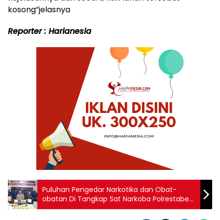
kosong”jelasnya
Reporter : Harianesia
Puluhan Pengedar Narkotika dan Obat-
obatan Di Tangkap Sat Narkoba Polrestabes
Bandung