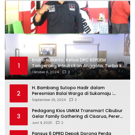
Endro Yulianto, Ketua DPC REPDEM
1
Tangerang Intruksikan Anggota, Turba ke
Masyarakat Dan Jalani Apa Yang di
Oktober 6, 2024
3
Putuskan RAKERCABSUS
H. Bambang Sutopo Hadir dalam
2
Peresmian Balai Warga di Sukamaju :
Wadah Baru untuk Kolaborasi dan
September 25, 2024
2
Aspirasi Masyarakat
Pedagang Kios UMKM Transmart Cibubur
3
Gelar Family Gathering di Cisarua, Pererat
Silaturahmi dan Kekompakan
Juni 4, 2025
2
Pansus 6 DPRD Depok Dorong Perda