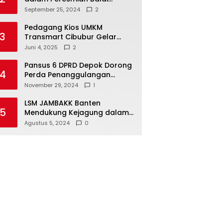
Warga di Sukamaju : Wadah
September 25, 2024
2
Baru untuk Kolaborasi dan
Aspirasi Masyarakat
Pedagang Kios UMKM
3
Transmart Cibubur Gelar
Family Gathering di Cisarua,
Juni 4, 2025
2
Pererat Silaturahmi dan
Kekompakan
Pansus 6 DPRD Depok Dorong
4
Perda Penanggulangan
Kebakaran untuk
November 29, 2024
1
Keselamatan Warga
LSM JAMBAKK Banten
5
Mendukung Kejagung dalam
Investigasi Terhadap
Agustus 5, 2024
0
Walikota Bandar Lampung