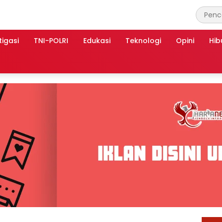
tigasi
TNI-POLRI
Edukasi
Teknologi
Opini
Hib