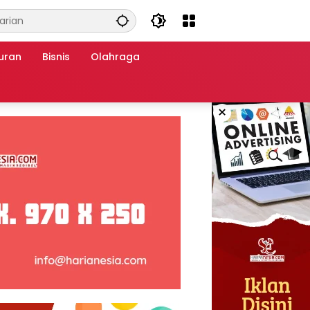
uran
Bisnis
Olahraga
×