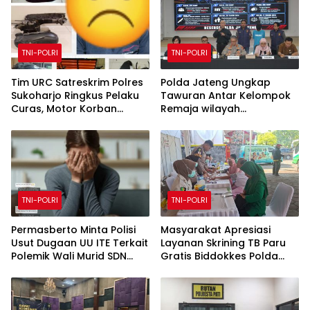
TNI-POLRI
TNI-POLRI
Tim URC Satreskrim Polres
Polda Jateng Ungkap
Sukoharjo Ringkus Pelaku
Tawuran Antar Kelompok
Curas, Motor Korban
Remaja wilayah
Dibongkar untuk Hilangkan
Semarang-Kendal, Empat
Jejak
Tersangka Ditahan dan 17
DPO Diburu
TNI-POLRI
TNI-POLRI
Permasberto Minta Polisi
Masyarakat Apresiasi
Usut Dugaan UU ITE Terkait
Layanan Skrining TB Paru
Polemik Wali Murid SDN
Gratis Biddokkes Polda
Yudha
Jateng di Bakti Indonesia
IV Sam Poo Kong