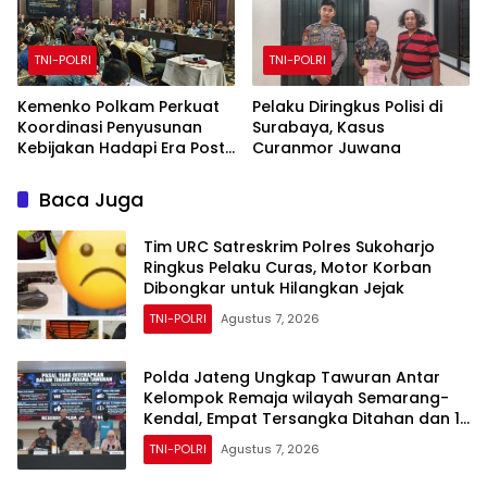
TNI-POLRI
TNI-POLRI
Kemenko Polkam Perkuat
Pelaku Diringkus Polisi di
Koordinasi Penyusunan
Surabaya, Kasus
Kebijakan Hadapi Era Post-
Curanmor Juwana
Quantum Computing
Baca Juga
Tim URC Satreskrim Polres Sukoharjo
Ringkus Pelaku Curas, Motor Korban
Dibongkar untuk Hilangkan Jejak
TNI-POLRI
Agustus 7, 2026
Polda Jateng Ungkap Tawuran Antar
Kelompok Remaja wilayah Semarang-
Kendal, Empat Tersangka Ditahan dan 17
DPO Diburu
TNI-POLRI
Agustus 7, 2026