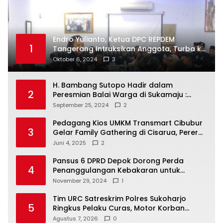
Endro Yulianto, Ketua DPC REPDEM
1
Tangerang Intruksikan Anggota, Turba ke
Masyarakat Dan Jalani Apa Yang di
Oktober 6, 2024
3
Putuskan RAKERCABSUS
H. Bambang Sutopo Hadir dalam
2
Peresmian Balai Warga di Sukamaju :
Wadah Baru untuk Kolaborasi dan
September 25, 2024
2
Aspirasi Masyarakat
Pedagang Kios UMKM Transmart Cibubur
3
Gelar Family Gathering di Cisarua, Pererat
Silaturahmi dan Kekompakan
Juni 4, 2025
2
Pansus 6 DPRD Depok Dorong Perda
4
Penanggulangan Kebakaran untuk
Keselamatan Warga
November 29, 2024
1
Tim URC Satreskrim Polres Sukoharjo
5
Ringkus Pelaku Curas, Motor Korban
Dibongkar untuk Hilangkan Jejak
Agustus 7, 2026
0