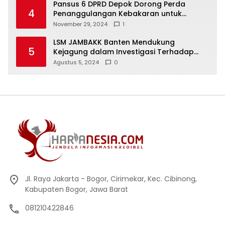
Pansus 6 DPRD Depok Dorong Perda
4
Penanggulangan Kebakaran untuk
Keselamatan Warga
November 29, 2024
1
LSM JAMBAKK Banten Mendukung
5
Kejagung dalam Investigasi Terhadap
Walikota Bandar Lampung
Agustus 5, 2024
0
Jl. Raya Jakarta - Bogor, Cirimekar, Kec. Cibinong,
Kabupaten Bogor, Jawa Barat
081210422846