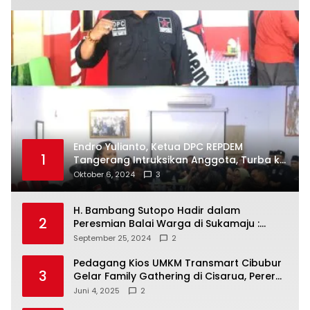
Endro Yulianto, Ketua DPC REPDEM
1
Tangerang Intruksikan Anggota, Turba ke
Masyarakat Dan Jalani Apa Yang di
Oktober 6, 2024
3
Putuskan RAKERCABSUS
H. Bambang Sutopo Hadir dalam
2
Peresmian Balai Warga di Sukamaju :
Wadah Baru untuk Kolaborasi dan
September 25, 2024
2
Aspirasi Masyarakat
Pedagang Kios UMKM Transmart Cibubur
3
Gelar Family Gathering di Cisarua, Pererat
Silaturahmi dan Kekompakan
Juni 4, 2025
2