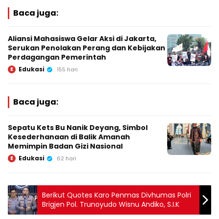
Baca juga:
Aliansi Mahasiswa Gelar Aksi di Jakarta,
Serukan Penolakan Perang dan Kebijakan
Perdagangan Pemerintah
Edukasi
E
155 hari
Baca juga:
Sepatu Kets Bu Nanik Deyang, Simbol
Kesederhanaan di Balik Amanah
Memimpin Badan Gizi Nasional
Edukasi
E
62 hari
Berikut Quotes Karo Penmas Divhumas Polri
Brigjen Pol. Trunoyudo Wisnu Andiko, S.I.K