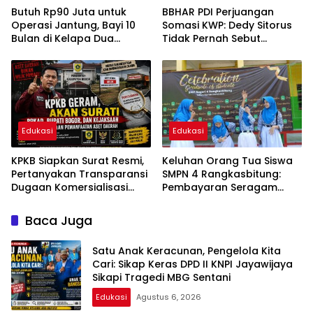
Butuh Rp90 Juta untuk
BBHAR PDI Perjuangan
Operasi Jantung, Bayi 10
Somasi KWP: Dedy Sitorus
Bulan di Kelapa Dua
Tidak Pernah Sebut
Tangerang Berjuang
“Wartawan Gerombolan
Melawan PJB
Sirkus”
Edukasi
Edukasi
KPKB Siapkan Surat Resmi,
Keluhan Orang Tua Siswa
Pertanyakan Transparansi
SMPN 4 Rangkasbitung:
Dugaan Komersialisasi
Pembayaran Seragam
Aset Pemkab Bogor:
Khusus Tak Bisa Dicicil,
“Jangan Biarkan Publik
Dinilai Memberatkan
Baca Juga
Bertanya-tanya”
Satu Anak Keracunan, Pengelola Kita
Cari: Sikap Keras DPD II KNPI Jayawijaya
Sikapi Tragedi MBG Sentani
Edukasi
Agustus 6, 2026