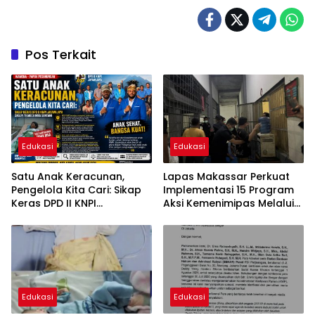
Pos Terkait
Edukasi
Edukasi
Satu Anak Keracunan,
Lapas Makassar Perkuat
Pengelola Kita Cari: Sikap
Implementasi 15 Program
Keras DPD II KNPI
Aksi Kemenimipas Melalui
Jayawijaya Sikapi Tragedi
Sidak Rutin Blok Hunian
MBG Sentani
Warga Binaan
Edukasi
Edukasi