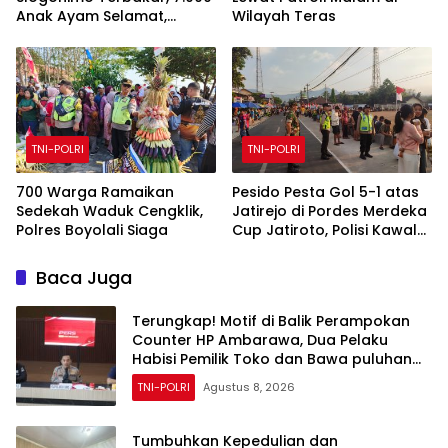
Anak Ayam Selamat,
Wilayah Teras
Kerugian Ditaksir Rp700
Juta
TNI-POLRI
TNI-POLRI
700 Warga Ramaikan
Pesido Pesta Gol 5-1 atas
Sedekah Waduk Cengklik,
Jatirejo di Pordes Merdeka
Polres Boyolali Siaga
Cup Jatiroto, Polisi Kawal
Pertandingan hingga Usai
Baca Juga
Terungkap! Motif di Balik Perampokan
Counter HP Ambarawa, Dua Pelaku
Habisi Pemilik Toko dan Bawa puluhan
HP
TNI-POLRI
Agustus 8, 2026
Tumbuhkan Kepedulian dan