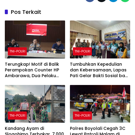
Pos Terkait
TNI-POLRI
TNI-POLRI
Terungkap! Motif di Balik
Tumbuhkan Kepedulian
Perampokan Counter HP
dan Kebersamaan, Lapas
Ambarawa, Dua Pelaku
Pati Gelar Bakti Sosial bagi
Habisi Pemilik Toko dan
Keluarga Warga Binaan
Bawa puluhan HP
TNI-POLRI
TNI-POLRI
Kandang Ayam di
Polres Boyolali Cegah 3C
Slogohimo Terbakar, 7.000
Lewat Patroli Malam di