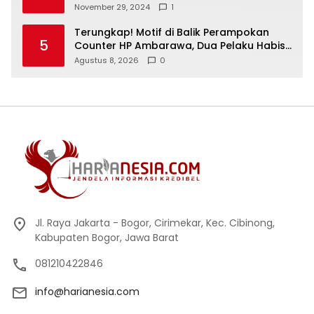
Keselamatan Warga
November 29, 2024
1
Terungkap! Motif di Balik Perampokan
5
Counter HP Ambarawa, Dua Pelaku Habisi
Pemilik Toko dan Bawa puluhan HP
Agustus 8, 2026
0
Jl. Raya Jakarta - Bogor, Cirimekar, Kec. Cibinong,
Kabupaten Bogor, Jawa Barat
081210422846
info@harianesia.com