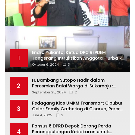
Endro Yulianto, Ketua DPC REPDEM
1
Tangerang Intruksikan Anggota, Turba ke
Masyarakat Dan Jalani Apa Yang di
Oktober 6, 2024
3
Putuskan RAKERCABSUS
H. Bambang Sutopo Hadir dalam
2
Peresmian Balai Warga di Sukamaju :
Wadah Baru untuk Kolaborasi dan
September 25, 2024
2
Aspirasi Masyarakat
Pedagang Kios UMKM Transmart Cibubur
3
Gelar Family Gathering di Cisarua, Pererat
Silaturahmi dan Kekompakan
Juni 4, 2025
2
Pansus 6 DPRD Depok Dorong Perda
4
Penanggulangan Kebakaran untuk