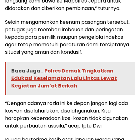
langsung kami bawa ke Mapolres Jepara untuk
didatakan dan diberikan pembinaan,” tuturnya.
Selain mengamankan keenam pasangan tersebut,
petugas juga memberi imbauan dan peringatan
kepada para pemilik maupun pengelola indekos
agar tetap mematuhi peraturan demi terciptanya
situasi yang aman dan kondusif.
Baca Juga :
Polres Demak Tingkatkan
Edukasi Keselamatan Lalu Lintas Lewat
Kegiatan Jum’at Berkah
“Dengan adanya razia ini ke depan jangan lagi ada
kos-an disalahartikan, disalahgunakan. Kita
harapkan keberadaan kos-kosan tidak digunakan
untuk perbuatan asusila,” ucap Iptu Dwi.
Ia juga berterima kasih atas laporan warga yang