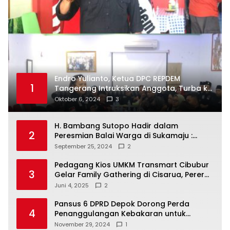
Endro Yulianto, Ketua DPC REPDEM
1
Tangerang Intruksikan Anggota, Turba ke
Masyarakat Dan Jalani Apa Yang di
Oktober 6, 2024
3
Putuskan RAKERCABSUS
H. Bambang Sutopo Hadir dalam
2
Peresmian Balai Warga di Sukamaju :
Wadah Baru untuk Kolaborasi dan
September 25, 2024
2
Aspirasi Masyarakat
Pedagang Kios UMKM Transmart Cibubur
3
Gelar Family Gathering di Cisarua, Pererat
Silaturahmi dan Kekompakan
Juni 4, 2025
2
Pansus 6 DPRD Depok Dorong Perda
4
Penanggulangan Kebakaran untuk
Keselamatan Warga
November 29, 2024
1