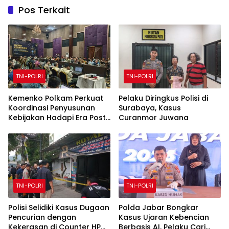
Pos Terkait
TNI-POLRI
TNI-POLRI
Kemenko Polkam Perkuat
Pelaku Diringkus Polisi di
Koordinasi Penyusunan
Surabaya, Kasus
Kebijakan Hadapi Era Post-
Curanmor Juwana
Quantum Computing
TNI-POLRI
TNI-POLRI
Polisi Selidiki Kasus Dugaan
Polda Jabar Bongkar
Pencurian dengan
Kasus Ujaran Kebencian
Kekerasan di Counter HP
Berbasis AI, Pelaku Cari