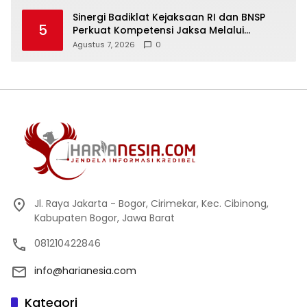
Sinergi Badiklat Kejaksaan RI dan BNSP
5
Perkuat Kompetensi Jaksa Melalui
Sertifikasi Profesional
Agustus 7, 2026
0
Jl. Raya Jakarta - Bogor, Cirimekar, Kec. Cibinong,
Kabupaten Bogor, Jawa Barat
081210422846
info@harianesia.com
Kategori