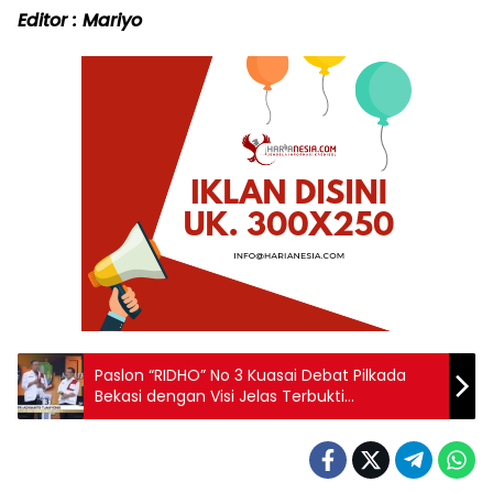
Editor : Mariyo
Paslon “RIDHO” No 3 Kuasai Debat Pilkada
Bekasi dengan Visi Jelas Terbukti
Berpengalaman