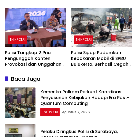
Royal Phone Ambarawa.
Engagement dan Finansial
TNI-POLRI
TNI-POLRI
Polisi Tangkap 2 Pria
Polisi Sigap Padamkan
Pengunggah Konten
Kebakaran Mobil di SPBU
Provokasi dan Unggahan
Bulukerto, Berhasil Cegah
Palsu Soal Pemerintah di
Api Meluas
Threads
Baca Juga
Kemenko Polkam Perkuat Koordinasi
Penyusunan Kebijakan Hadapi Era Post-
Quantum Computing
TNI-POLRI
Agustus 7, 2026
Pelaku Diringkus Polisi di Surabaya,