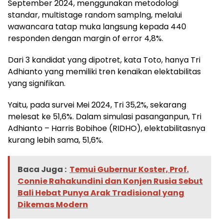
September 2024, menggunakan metodologi
standar, multistage random samplng, melalui
wawancara tatap muka langsung kepada 440
responden dengan margin of error 4,8%.
Dari 3 kandidat yang dipotret, kata Toto, hanya Tri
Adhianto yang memiliki tren kenaikan elektabilitas
yang signifikan.
Yaitu, pada survei Mei 2024, Tri 35,2%, sekarang
melesat ke 51,6%. Dalam simulasi pasanganpun, Tri
Adhianto – Harris Bobihoe (RIDHO), elektabilitasnya
kurang lebih sama, 51,6%.
Baca Juga :
Temui Gubernur Koster, Prof.
Connie Rahakundini dan Konjen Rusia Sebut
Bali Hebat Punya Arak Tradisional yang
Dikemas Modern