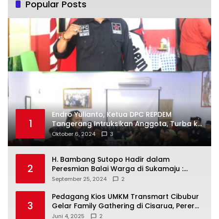
Popular Posts
Endro Yulianto, Ketua DPC REPDEM
1
Tangerang Intruksikan Anggota, Turba ke
Masyarakat Dan Jalani Apa Yang di
Oktober 6, 2024
3
Putuskan RAKERCABSUS
H. Bambang Sutopo Hadir dalam
2
Peresmian Balai Warga di Sukamaju :
Wadah Baru untuk Kolaborasi dan
September 25, 2024
2
Aspirasi Masyarakat
Pedagang Kios UMKM Transmart Cibubur
3
Gelar Family Gathering di Cisarua, Pererat
Silaturahmi dan Kekompakan
Juni 4, 2025
2