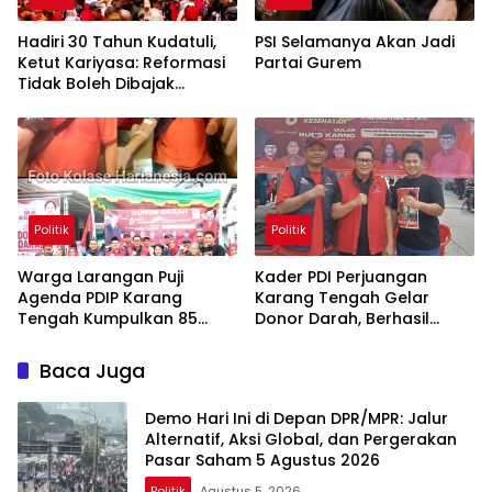
Hadiri 30 Tahun Kudatuli,
PSI Selamanya Akan Jadi
Ketut Kariyasa: Reformasi
Partai Gurem
Tidak Boleh Dibajak
Oligarki
Politik
Politik
Warga Larangan Puji
Kader PDI Perjuangan
Agenda PDIP Karang
Karang Tengah Gelar
Tengah Kumpulkan 85
Donor Darah, Berhasil
Kantong Darah
Himpun 85 Kantong Darah
Baca Juga
Demo Hari Ini di Depan DPR/MPR: Jalur
Alternatif, Aksi Global, dan Pergerakan
Pasar Saham 5 Agustus 2026
Politik
Agustus 5, 2026