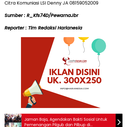
Citra Komuniasi LSI Denny JA 08159052009
Sumber : R_Kfs74D/PewarnaJbr
Reporter : Tim Redaksi Harianesia
Jaman Baja, Agendakan Bakti Sosial Untuk
Pemenangan Pilgub dan Pilbup di