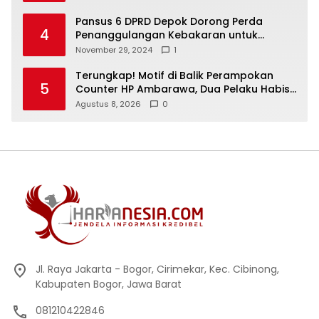
Pansus 6 DPRD Depok Dorong Perda
4
Penanggulangan Kebakaran untuk
Keselamatan Warga
November 29, 2024
1
Terungkap! Motif di Balik Perampokan
5
Counter HP Ambarawa, Dua Pelaku Habisi
Pemilik Toko dan Bawa puluhan HP
Agustus 8, 2026
0
Jl. Raya Jakarta - Bogor, Cirimekar, Kec. Cibinong,
Kabupaten Bogor, Jawa Barat
081210422846