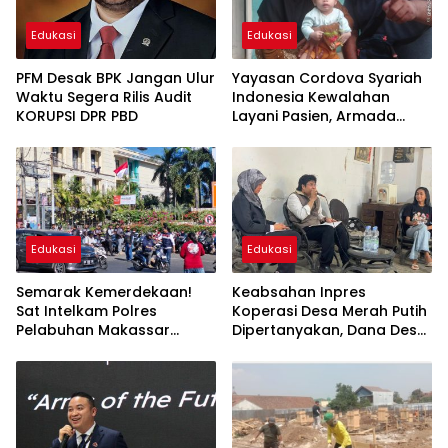
Edukasi
Edukasi
PFM Desak BPK Jangan Ulur
Yayasan Cordova Syariah
Waktu Segera Rilis Audit
Indonesia Kewalahan
KORUPSI DPR PBD
Layani Pasien, Armada
Ambulans Terbatas
Edukasi
Edukasi
Semarak Kemerdekaan!
Keabsahan Inpres
Sat Intelkam Polres
Koperasi Desa Merah Putih
Pelabuhan Makassar
Dipertanyakan, Dana Desa
Bersama Bajaj Maxim
Disebut Berisiko
Bagikan 250 Bendera
“Digadaikan”
Merah Putih