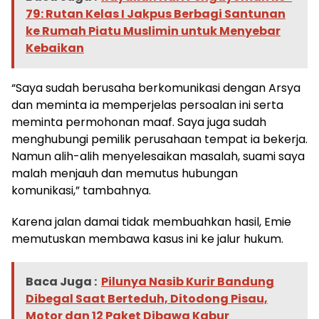
79: Rutan Kelas I Jakpus Berbagi Santunan
ke Rumah Piatu Muslimin untuk Menyebar
Kebaikan
“Saya sudah berusaha berkomunikasi dengan Arsya
dan meminta ia memperjelas persoalan ini serta
meminta permohonan maaf. Saya juga sudah
menghubungi pemilik perusahaan tempat ia bekerja.
Namun alih-alih menyelesaikan masalah, suami saya
malah menjauh dan memutus hubungan
komunikasi,” tambahnya.
Karena jalan damai tidak membuahkan hasil, Emie
memutuskan membawa kasus ini ke jalur hukum.
Baca Juga :
Pilunya Nasib Kurir Bandung
Dibegal Saat Berteduh, Ditodong Pisau,
Motor dan 12 Paket Dibawa Kabur