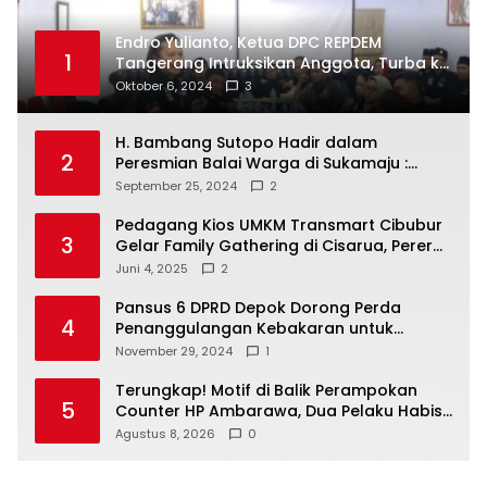
Endro Yulianto, Ketua DPC REPDEM
1
Tangerang Intruksikan Anggota, Turba ke
Masyarakat Dan Jalani Apa Yang di
Oktober 6, 2024
3
Putuskan RAKERCABSUS
H. Bambang Sutopo Hadir dalam
2
Peresmian Balai Warga di Sukamaju :
Wadah Baru untuk Kolaborasi dan
September 25, 2024
2
Aspirasi Masyarakat
Pedagang Kios UMKM Transmart Cibubur
3
Gelar Family Gathering di Cisarua, Pererat
Silaturahmi dan Kekompakan
Juni 4, 2025
2
Pansus 6 DPRD Depok Dorong Perda
4
Penanggulangan Kebakaran untuk
Keselamatan Warga
November 29, 2024
1
Terungkap! Motif di Balik Perampokan
5
Counter HP Ambarawa, Dua Pelaku Habisi
Pemilik Toko dan Bawa puluhan HP
Agustus 8, 2026
0