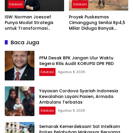
Edukasi
Edukasi
ISW: Norman Joesoef
Proyek Puskesmas
Punya Modal Strategis
Cimanggung Senilai Rp4,5
untuk Transformasi
Miliar Diduga Banyak
Industri Pertahanan
Penyimpangan, Tidak
Nasional
Sesuai Spek dan Pekerja
Baca Juga
Abaikan K3
PFM Desak BPK Jangan Ulur Waktu
Segera Rilis Audit KORUPSI DPR PBD
Edukasi
Agustus 8, 2026
Yayasan Cordova Syariah Indonesia
Kewalahan Layani Pasien, Armada
Ambulans Terbatas
Edukasi
Agustus 8, 2026
Semarak Kemerdekaan! Sat Intelkam
Polres Pelabuhan Makassar Bersama