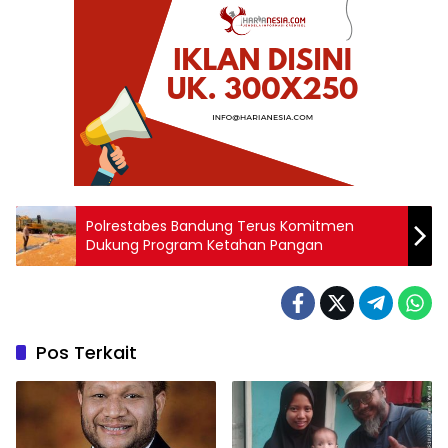
‎Polrestabes Bandung Terus Komitmen
Dukung Program Ketahan Pangan
Pos Terkait