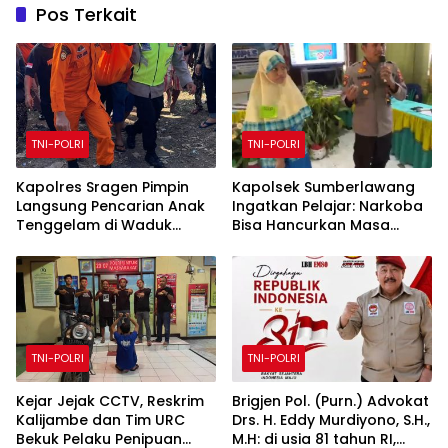
Pos Terkait
TNI-POLRI
TNI-POLRI
Kapolres Sragen Pimpin
Kapolsek Sumberlawang
Langsung Pencarian Anak
Ingatkan Pelajar: Narkoba
Tenggelam di Waduk
Bisa Hancurkan Masa
Kedungombo
Depan
TNI-POLRI
TNI-POLRI
Kejar Jejak CCTV, Reskrim
Brigjen Pol. (Purn.) Advokat
Kalijambe dan Tim URC
Drs. H. Eddy Murdiyono, S.H.,
Bekuk Pelaku Penipuan
M.H: di usia 81 tahun RI,