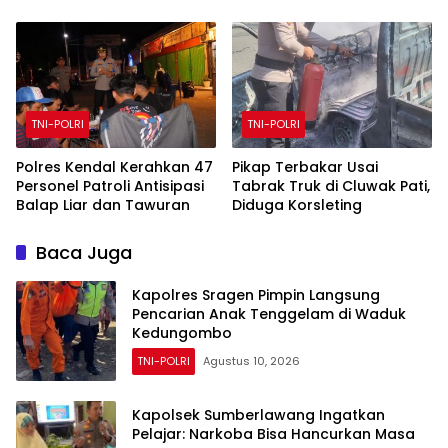
Hasil Ranmor hingga ke
tegakkan supremasi
Demak
hukum dan keadilan untuk
seluruh rakyat Indonesia
TNI-POLRI
TNI-POLRI
Polres Kendal Kerahkan 47
Pikap Terbakar Usai
Personel Patroli Antisipasi
Tabrak Truk di Cluwak Pati,
Balap Liar dan Tawuran
Diduga Korsleting
Baca Juga
Kapolres Sragen Pimpin Langsung
Pencarian Anak Tenggelam di Waduk
Kedungombo
TNI-POLRI
Agustus 10, 2026
Kapolsek Sumberlawang Ingatkan
Pelajar: Narkoba Bisa Hancurkan Masa