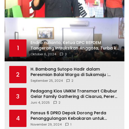
Endro Yulianto, Ketua DPC REPDEM
1
Tangerang Intruksikan Anggota, Turba ke
Masyarakat Dan Jalani Apa Yang di
Oktober 6, 2024
3
Putuskan RAKERCABSUS
H. Bambang Sutopo Hadir dalam
2
Peresmian Balai Warga di Sukamaju :
Wadah Baru untuk Kolaborasi dan
September 25, 2024
2
Aspirasi Masyarakat
Pedagang Kios UMKM Transmart Cibubur
3
Gelar Family Gathering di Cisarua, Pererat
Silaturahmi dan Kekompakan
Juni 4, 2025
2
Pansus 6 DPRD Depok Dorong Perda
4
Penanggulangan Kebakaran untuk
Keselamatan Warga
November 29, 2024
1