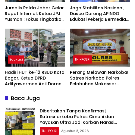
Jurnalis Polda Jabar Gelar
Jaga Stabilitas Nasional,
Rapat Internal, Ketua JPJ
Dasco Dorong APINDO
Yusman : Fokus Tingkatkan
Edukasi Pekerja Bermedia
Kualitas Jurnalis
Sosial
Edukasi
TNI-POLRI
Hadiri HUT ke-12 RSUD Kota
Perang Melawan Narkoba!
Bogor, Ketua DPRD
Satres Narkoba Polres
Adityawarman Adil Dorong
Pelabuhan Makassar
Peningkatan Kualitas
Bongkar 50 Kasus, Puluhan
Pelayanan Kesehatan
Pelaku Ditangkap
Baca Juga
Diberitakan Tanpa Konfirmasi,
Satresnarkoba Polres Cimahi dan
Yayasan Ultra Jadi Korban Narasi
Sepihak
TNI-POLRI
Agustus 8, 2026