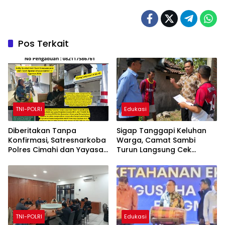
Pos Terkait
TNI-POLRI
Edukasi
Diberitakan Tanpa
Sigap Tanggapi Keluhan
Konfirmasi, Satresnarkoba
Warga, Camat Sambi
Polres Cimahi dan Yayasan
Turun Langsung Cek
Ultra Jadi Korban Narasi
Kerusakan saluran Irigasi
Sepihak
TNI-POLRI
Edukasi