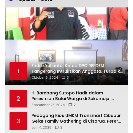
Endro Yulianto, Ketua DPC REPDEM
1
Tangerang Intruksikan Anggota, Turba ke
Masyarakat Dan Jalani Apa Yang di
Oktober 6, 2024
3
Putuskan RAKERCABSUS
H. Bambang Sutopo Hadir dalam
2
Peresmian Balai Warga di Sukamaju :
Wadah Baru untuk Kolaborasi dan
September 25, 2024
2
Aspirasi Masyarakat
Pedagang Kios UMKM Transmart Cibubur
3
Gelar Family Gathering di Cisarua, Pererat
Silaturahmi dan Kekompakan
Juni 4, 2025
2