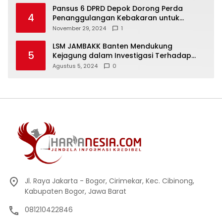
Pansus 6 DPRD Depok Dorong Perda
4
Penanggulangan Kebakaran untuk
Keselamatan Warga
November 29, 2024
1
LSM JAMBAKK Banten Mendukung
5
Kejagung dalam Investigasi Terhadap
Walikota Bandar Lampung
Agustus 5, 2024
0
Jl. Raya Jakarta - Bogor, Cirimekar, Kec. Cibinong,
Kabupaten Bogor, Jawa Barat
081210422846