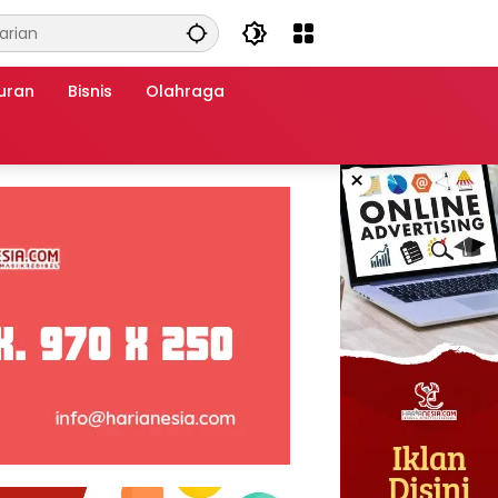
uran
Bisnis
Olahraga
×