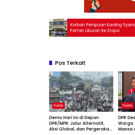
Korban Penipuan Kavling Syari
Pamer Liburan ke Eropa
Pos Terkait
Politik
Politik
Demo Hari Ini di Depan
DPR Des
DPR/MPR: Jalur Alternatif,
Warga 
Aksi Global, dan Pergerakan
Massa 
Pasar Saham 5 Agustus