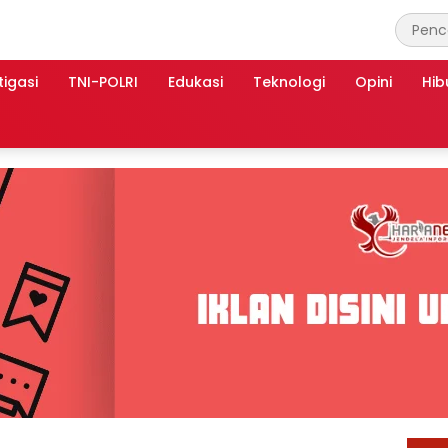
tigasi
TNI-POLRI
Edukasi
Teknologi
Opini
Hib