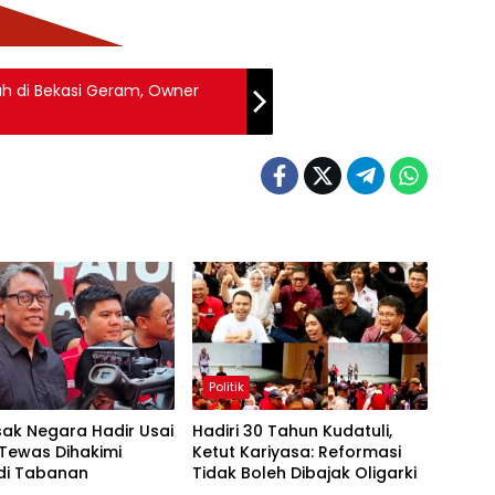
ah di Bekasi Geram, Owner
Politik
ak Negara Hadir Usai
Hadiri 30 Tahun Kudatuli,
Tewas Dihakimi
Ketut Kariyasa: Reformasi
di Tabanan
Tidak Boleh Dibajak Oligarki