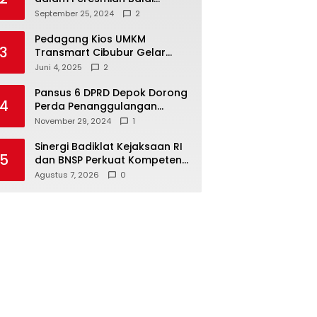
Warga di Sukamaju : Wadah
September 25, 2024
2
Baru untuk Kolaborasi dan
Aspirasi Masyarakat
Pedagang Kios UMKM
3
Transmart Cibubur Gelar
Family Gathering di Cisarua,
Juni 4, 2025
2
Pererat Silaturahmi dan
Kekompakan
Pansus 6 DPRD Depok Dorong
4
Perda Penanggulangan
Kebakaran untuk
November 29, 2024
1
Keselamatan Warga
Sinergi Badiklat Kejaksaan RI
5
dan BNSP Perkuat Kompetensi
Jaksa Melalui Sertifikasi
Agustus 7, 2026
0
Profesional