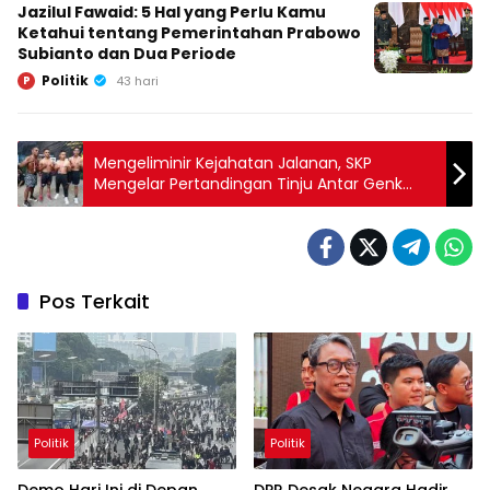
Jazilul Fawaid: 5 Hal yang Perlu Kamu
Ketahui tentang Pemerintahan Prabowo
Subianto dan Dua Periode
Politik
P
43 hari
Mengeliminir Kejahatan Jalanan, SKP
Mengelar Pertandingan Tinju Antar Genk
Motor Se Jabotabek
Pos Terkait
Politik
Politik