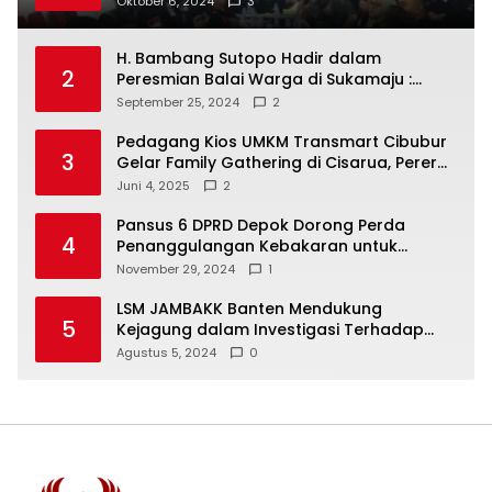
Oktober 6, 2024
3
Putuskan RAKERCABSUS
H. Bambang Sutopo Hadir dalam
2
Peresmian Balai Warga di Sukamaju :
Wadah Baru untuk Kolaborasi dan
September 25, 2024
2
Aspirasi Masyarakat
Pedagang Kios UMKM Transmart Cibubur
3
Gelar Family Gathering di Cisarua, Pererat
Silaturahmi dan Kekompakan
Juni 4, 2025
2
Pansus 6 DPRD Depok Dorong Perda
4
Penanggulangan Kebakaran untuk
Keselamatan Warga
November 29, 2024
1
LSM JAMBAKK Banten Mendukung
5
Kejagung dalam Investigasi Terhadap
Walikota Bandar Lampung
Agustus 5, 2024
0