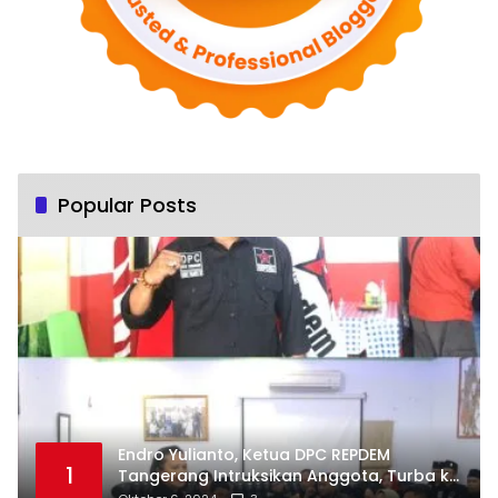
Popular Posts
Endro Yulianto, Ketua DPC REPDEM
1
Tangerang Intruksikan Anggota, Turba ke
Masyarakat Dan Jalani Apa Yang di