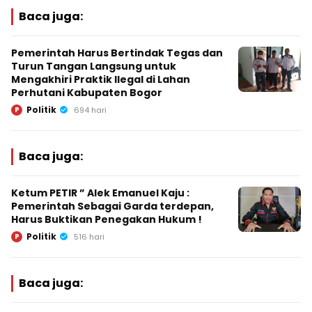
Baca juga:
Pemerintah Harus Bertindak Tegas dan
Turun Tangan Langsung untuk
Mengakhiri Praktik Ilegal di Lahan
Perhutani Kabupaten Bogor
Politik
P
694 hari
Baca juga:
Ketum PETIR ” Alek Emanuel Kaju :
Pemerintah Sebagai Garda terdepan,
Harus Buktikan Penegakan Hukum !
Politik
P
516 hari
Baca juga: