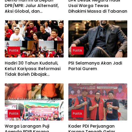
Demo Hari Ini di Depan
DPR Desak Negara Hadir
DPR/MPR: Jalur Alternatif,
Usai Warga Tewas
Aksi Global, dan
Dihakimi Massa di Tabanan
Pergerakan Pasar Saham 5
Agustus 2026
Politik
Politik
Hadiri 30 Tahun Kudatuli,
PSI Selamanya Akan Jadi
Ketut Kariyasa: Reformasi
Partai Gurem
Tidak Boleh Dibajak
Oligarki
Politik
Politik
Warga Larangan Puji
Kader PDI Perjuangan
Agenda PDIP Karang
Karang Tengah Gelar