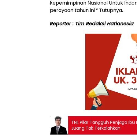
kepemimpinan Nasional Untuk Indone
perayaan tahun ini ” Tutupnya.
Reporter : Tim Redaksi Harianesia
TNI, Pilar Tangguh Penjaga Ib
Juang Tak Terkalahkan