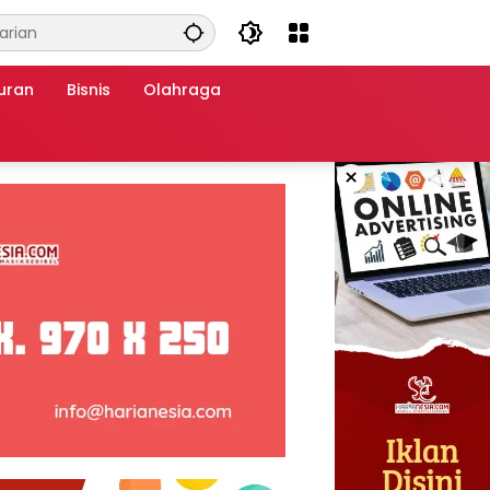
uran
Bisnis
Olahraga
×