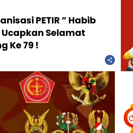
anisasi PETIR ” Habib
, Ucapkan Selamat
g Ke 79 !