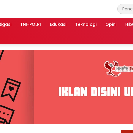
tigasi
TNI-POLRI
Edukasi
Teknologi
Opini
Hib