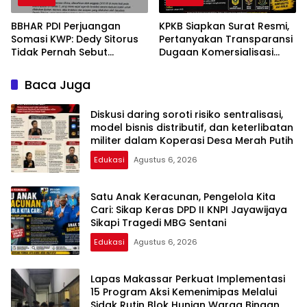
BBHAR PDI Perjuangan
KPKB Siapkan Surat Resmi,
Somasi KWP: Dedy Sitorus
Pertanyakan Transparansi
Tidak Pernah Sebut
Dugaan Komersialisasi
“Wartawan Gerombolan
Aset Pemkab Bogor:
Sirkus”
“Jangan Biarkan Publik
Baca Juga
Bertanya-tanya”
Diskusi daring soroti risiko sentralisasi,
model bisnis distributif, dan keterlibatan
militer dalam Koperasi Desa Merah Putih
Edukasi
Agustus 6, 2026
Satu Anak Keracunan, Pengelola Kita
Cari: Sikap Keras DPD II KNPI Jayawijaya
Sikapi Tragedi MBG Sentani
Edukasi
Agustus 6, 2026
Lapas Makassar Perkuat Implementasi
15 Program Aksi Kemenimipas Melalui
Sidak Rutin Blok Hunian Warga Binaan