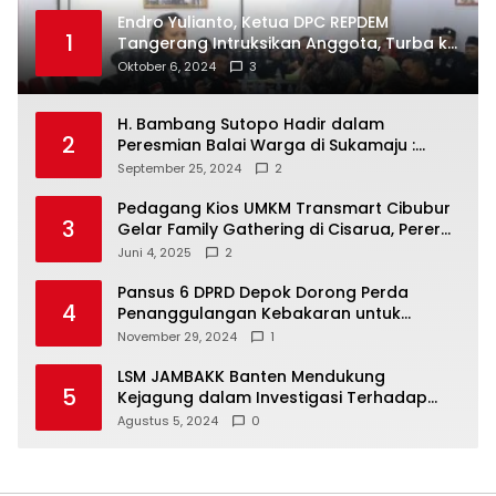
Endro Yulianto, Ketua DPC REPDEM
1
Tangerang Intruksikan Anggota, Turba ke
Masyarakat Dan Jalani Apa Yang di
Oktober 6, 2024
3
Putuskan RAKERCABSUS
H. Bambang Sutopo Hadir dalam
2
Peresmian Balai Warga di Sukamaju :
Wadah Baru untuk Kolaborasi dan
September 25, 2024
2
Aspirasi Masyarakat
Pedagang Kios UMKM Transmart Cibubur
3
Gelar Family Gathering di Cisarua, Pererat
Silaturahmi dan Kekompakan
Juni 4, 2025
2
Pansus 6 DPRD Depok Dorong Perda
4
Penanggulangan Kebakaran untuk
Keselamatan Warga
November 29, 2024
1
LSM JAMBAKK Banten Mendukung
5
Kejagung dalam Investigasi Terhadap
Walikota Bandar Lampung
Agustus 5, 2024
0