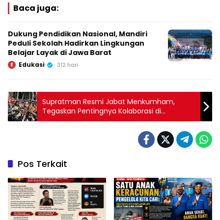
Baca juga:
Dukung Pendidikan Nasional, Mandiri
Peduli Sekolah Hadirkan Lingkungan
Belajar Layak di Jawa Barat
Edukasi
E
312 hari
Supratman Resmi Jabat Menkumham,
Tegaskan Pentingnya Kolaborasi di
Kemenkumham
Pos Terkait