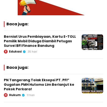
Baca juga:
Berniat Urus Pembiayaan, Kartu E-TOLL
Pemilik Mobil Diduga Diambil Petugas
Survei BFI Finance Bandung
Edukasi
E
35 hari
Baca juga:
PN Tangerang Tolak Eksepsi PT. PFI”
Gugatan PMH Hutomo Lim Berlanjut ke
Pokok Perkara!
Hukum
H
11 hari