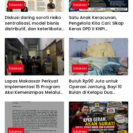
Edukasi
Edukasi
Diskusi daring soroti risiko
Satu Anak Keracunan,
sentralisasi, model bisnis
Pengelola Kita Cari: Sikap
distributif, dan keterlibatan
Keras DPD II KNPI
militer dalam Koperasi
Jayawijaya Sikapi Tragedi
Desa Merah Putih
MBG Sentani
Edukasi
Edukasi
Lapas Makassar Perkuat
Butuh Rp90 Juta untuk
Implementasi 15 Program
Operasi Jantung, Bayi 10
Aksi Kemenimipas Melalui
Bulan di Kelapa Dua
Sidak Rutin Blok Hunian
Tangerang Berjuang
Warga Binaan
Melawan PJB
Edukasi
Edukasi