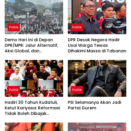
Politik
Politik
Demo Hari Ini di Depan
DPR Desak Negara Hadir
DPR/MPR: Jalur Alternatif,
Usai Warga Tewas
Aksi Global, dan
Dihakimi Massa di Tabanan
Pergerakan Pasar Saham 5
Agustus 2026
Politik
Politik
Hadiri 30 Tahun Kudatuli,
PSI Selamanya Akan Jadi
Ketut Kariyasa: Reformasi
Partai Gurem
Tidak Boleh Dibajak
Oligarki