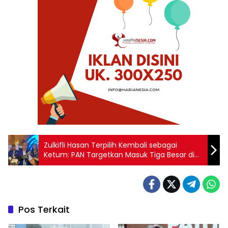
Zulkifli Hasan Terpilih Kembali sebagai
Ketum: PAN Targetkan Masuk Tiga Besar di
Pemilu 2029
Pos Terkait