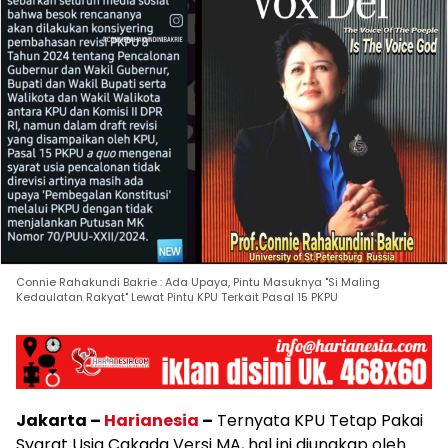
Connie Rahakundi Bakrie : Ada Upaya, Pintu Masuknya "Si Maling
Kedaulatan Rakyat" Lewat Pintu KPU Terkait Pasal 15 PKPU
Jakarta –
Harianesia
–
Ternyata KPU Tetap Pakai
Syarat Usia Cakada Versi MA, hal ini diungkap oleh