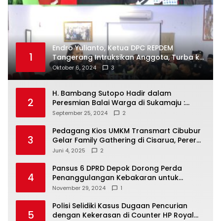
Endro Yulianto, Ketua DPC REPDEM
1
Tangerang Intruksikan Anggota, Turba ke
Masyarakat Dan Jalani Apa Yang di
Oktober 6, 2024
3
Putuskan RAKERCABSUS
H. Bambang Sutopo Hadir dalam
2
Peresmian Balai Warga di Sukamaju :
Wadah Baru untuk Kolaborasi dan
September 25, 2024
2
Aspirasi Masyarakat
Pedagang Kios UMKM Transmart Cibubur
3
Gelar Family Gathering di Cisarua, Pererat
Silaturahmi dan Kekompakan
Juni 4, 2025
2
Pansus 6 DPRD Depok Dorong Perda
4
Penanggulangan Kebakaran untuk
Keselamatan Warga
November 29, 2024
1
Polisi Selidiki Kasus Dugaan Pencurian
5
dengan Kekerasan di Counter HP Royal