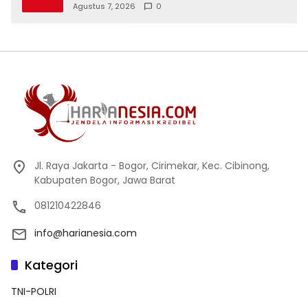
Phone Ambarawa.
Agustus 7, 2026
0
Jl. Raya Jakarta - Bogor, Cirimekar, Kec. Cibinong,
Kabupaten Bogor, Jawa Barat
081210422846
info@harianesia.com
Kategori
TNI-POLRI