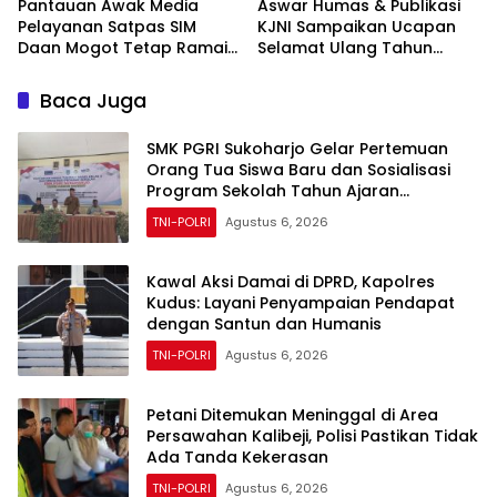
Pantauan Awak Media
Aswar Humas & Publikasi
Pelayanan Satpas SIM
KJNI Sampaikan Ucapan
Daan Mogot Tetap Ramai,
Selamat Ulang Tahun
Proses Berjalan Tertib
kepada Komandan
Denpom XIV/4 Makassar
Baca Juga
SMK PGRI Sukoharjo Gelar Pertemuan
Orang Tua Siswa Baru dan Sosialisasi
Program Sekolah Tahun Ajaran
2026/2027
TNI-POLRI
Agustus 6, 2026
Kawal Aksi Damai di DPRD, Kapolres
Kudus: Layani Penyampaian Pendapat
dengan Santun dan Humanis
TNI-POLRI
Agustus 6, 2026
Petani Ditemukan Meninggal di Area
Persawahan Kalibeji, Polisi Pastikan Tidak
Ada Tanda Kekerasan
TNI-POLRI
Agustus 6, 2026