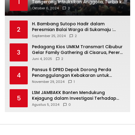
1
Tangerang Intruksikan Anggota, Turba ke
Masyarakat Dan Jalani Apa Yang di
Oktober 6, 2024
3
Putuskan RAKERCABSUS
H. Bambang Sutopo Hadir dalam
2
Peresmian Balai Warga di Sukamaju :
Wadah Baru untuk Kolaborasi dan
September 25, 2024
2
Aspirasi Masyarakat
Pedagang Kios UMKM Transmart Cibubur
3
Gelar Family Gathering di Cisarua, Pererat
Silaturahmi dan Kekompakan
Juni 4, 2025
2
Pansus 6 DPRD Depok Dorong Perda
4
Penanggulangan Kebakaran untuk
Keselamatan Warga
November 29, 2024
1
LSM JAMBAKK Banten Mendukung
5
Kejagung dalam Investigasi Terhadap
Walikota Bandar Lampung
Agustus 5, 2024
0