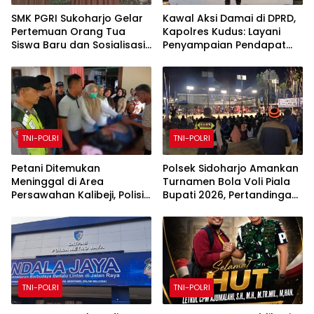
SMK PGRI Sukoharjo Gelar
Kawal Aksi Damai di DPRD,
Pertemuan Orang Tua
Kapolres Kudus: Layani
Siswa Baru dan Sosialisasi
Penyampaian Pendapat
Program Sekolah Tahun
dengan Santun dan
Ajaran 2026/2027
Humanis
TNI-POLRI
TNI-POLRI
Petani Ditemukan
Polsek Sidoharjo Amankan
Meninggal di Area
Turnamen Bola Voli Piala
Persawahan Kalibeji, Polisi
Bupati 2026, Pertandingan
Pastikan Tidak Ada Tanda
Berjalan Aman dan
Kekerasan
Kondusif
TNI-POLRI
TNI-POLRI