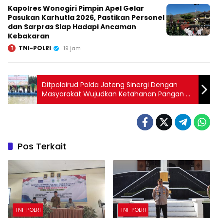
Kapolres Wonogiri Pimpin Apel Gelar
Pasukan Karhutla 2026, Pastikan Personel
dan Sarpras Siap Hadapi Ancaman
Kebakaran
TNI-POLRI
T
19 jam
Ditpolairud Polda Jateng Sinergi Dengan
Masyarakat Wujudkan Ketahanan Pangan di
Kawasan Pesisir
Pos Terkait
TNI-POLRI
TNI-POLRI